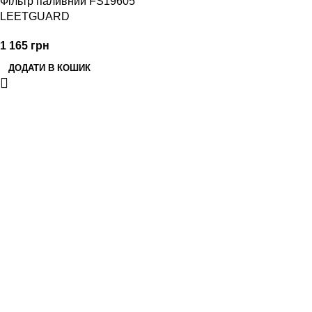
Фільтр паливний FS19605
LEETGUARD
1 165
грн
ДОДАТИ В КОШИК