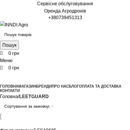
0
0
0
Сервісне обслуговування
Оренда Агродронів
+380739451313
Пошук
0
грн
Меню
0
грн
Переглянути категорії
ГОЛОВНА
МАГАЗИН
БРЕНДИ
ПРО НАС
БЛОГ
ОПЛАТА ТА ДОСТАВКА
КОНТАКТИ
Головна
LEETGUARD