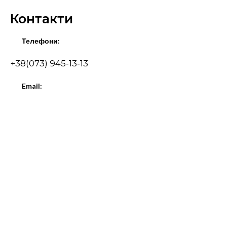
Контакти
Телефони:
+38(073) 945-13-13
Email:
I.pichkur@inndiagro.com.ua
Адреса:
Київська обл., смт. Глеваха, вул
Підприємницька, 8
Оберіть виробника
Steinbauer