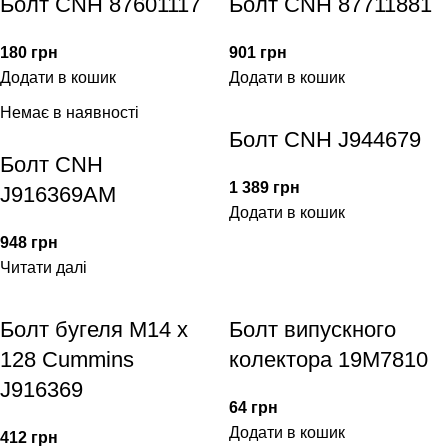
Болт CNH 87601117
Болт CNH 87711881
180
грн
901
грн
Додати в кошик
Додати в кошик
Немає в наявності
Болт CNH J944679
Болт CNH
1 389
грн
J916369AM
Додати в кошик
948
грн
Читати далі
Болт бугеля M14 x
Болт випускного
128 Cummins
колектора 19M7810
J916369
64
грн
Додати в кошик
412
грн