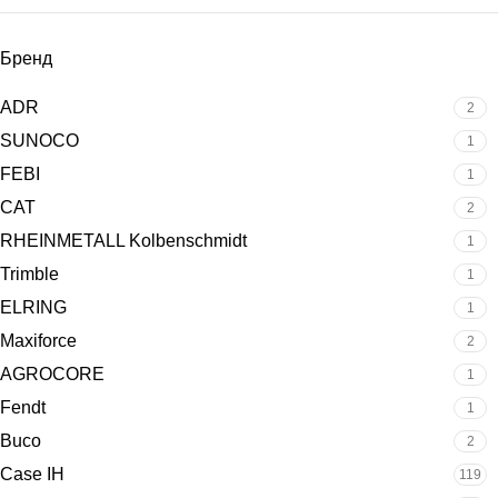
Бренд
ADR
2
SUNOCO
1
FEBI
1
CAT
2
RHEINMETALL Kolbenschmidt
1
Trimble
1
ELRING
1
Maxiforce
2
AGROCORE
1
Fendt
1
Buco
2
Case IH
119