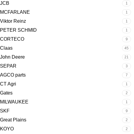
JCB
1
MCFARLANE
1
Viktor Reinz
1
PETER SCHMID
1
CORTECO
9
Claas
45
John Deere
21
SEPAR
3
AGCO parts
7
CT Agri
1
Gates
2
MILWAUKEE
1
SKF
9
Great Plains
2
KOYO
2