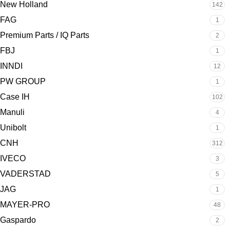
New Holland
142
FAG
1
Premium Parts / IQ Parts
2
FBJ
1
INNDI
12
PW GROUP
1
Case IH
102
Manuli
4
Unibolt
1
CNH
312
IVECO
3
VADERSTAD
5
JAG
1
MAYER-PRO
48
Gaspardo
2