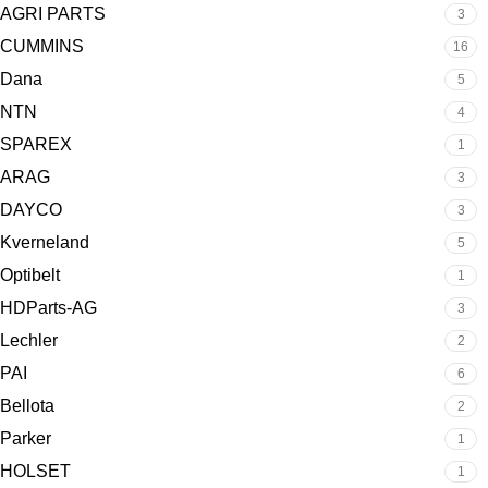
AGRI PARTS
3
CUMMINS
16
Dana
5
NTN
4
SPAREX
1
ARAG
3
DAYCO
3
Kverneland
5
Optibelt
1
HDParts-AG
3
Lechler
2
PAI
6
Bellota
2
Parker
1
HOLSET
1