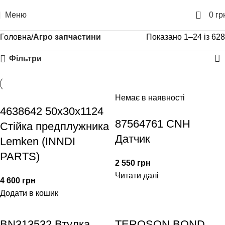
0
Меню
0
гр
Головна
Агро запчастини
Показано 1–24 із 628
Фільтри
Немає в наявності
4638642 50х30х1124
87564761 CNH
Стійка предплужника
Датчик
Lemken (INNDI
PARTS)
2 550
грн
Читати далі
4 600
грн
Додати в кошик
BN313532 Втулка
TEROSON BOND