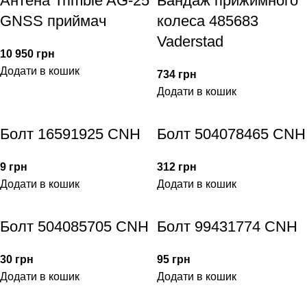
Антена Trimble AG-25
Бандаж прижимного
GNSS приймач
колеса 485683
Vaderstad
10 950
грн
Додати в кошик
734
грн
Додати в кошик
Болт 16591925 CNH
Болт 504078465 CNH
9
грн
312
грн
Додати в кошик
Додати в кошик
Болт 504085705 CNH
Болт 99431774 CNH
30
грн
95
грн
Додати в кошик
Додати в кошик