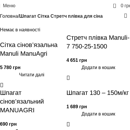
0
Меню
0
гр
Головна
Шпагат Сітка Стретч плівка для сіна
Немає в наявності
Стретч плівка Manuli-
Сітка сінов’язальна
7 750-25-1500
Manuli ManuAgri
4 651
грн
5 780
грн
Додати в кошик
Читати далі
Шпагат
Шпагат 130 – 150м/кг
сінов’язальний
1 689
грн
MANUAGRI
Додати в кошик
690
грн