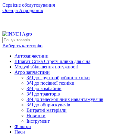
Сервісне обслуговування
Оренда Агродронів
Виберіть категорію
Автозапчастини
Шпагат Сітка Стретч плівка для сіна
Модулі збільшення потужності
Агро запчастини
З/Ч до грунтообробної техніки
З/Ч до посівної техніки
З/Ч до комбайнів
З/Ч до тракторів
З/Ч до телескопічних навантажувачів
З/Ч до обприскувачів
Витратні матеріали
Новинки
Інструмент
Фільтри
Паси