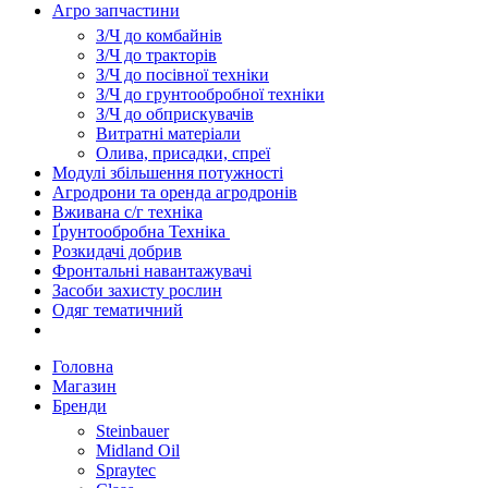
Агро запчастини
З/Ч до комбайнів
З/Ч до тракторів
З/Ч до посівної техніки
З/Ч до грунтообробної техніки
З/Ч до обприскувачів
Витратні матеріали
Олива, присадки, спреї
Модулі збільшення потужності
Агродрони та оренда агродронів
Вживана с/г техніка
Ґрунтообробна Техніка
Розкидачі добрив
Фронтальні навантажувачі
Засоби захисту рослин
Одяг тематичний
Головна
Магазин
Бренди
Steinbauer
Midland Oil
Spraytec