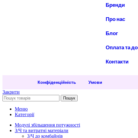
Бренди
Про нас
Блог
Оплата та д
Контакти
Конфіденційність
Умови
Закрити
Пошук
Меню
Категорії
Модулі збільшення потужності
З/Ч та витратні матеріали
З/Ч до комбайнів