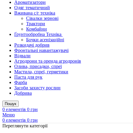
Ароматизатори
Одяг тематичний
Вживана с/г техніка
Сівалки зернові
Трактори
Комбайни
Ґрунтообробна Техніка
Бочки асенізаційні
Розкидачі добрив
Фронтальні навантажувачі
Відвали
Агродрони та оренда агродронів
Олива, присадки, спреї
Мастила, спреї, герметики
Паста для рук
Фарба
Засоби захисту рослин
Добрива
Пошук
0
елементів
0
грн
Меню
0
елементів
0
грн
Переглянути категорії