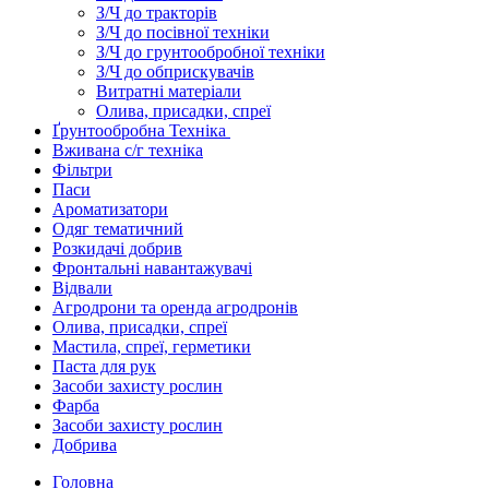
З/Ч до тракторів
З/Ч до посівної техніки
З/Ч до грунтообробної техніки
З/Ч до обприскувачів
Витратні матеріали
Олива, присадки, спреї
Ґрунтообробна Техніка
Вживана с/г техніка
Фільтри
Паси
Ароматизатори
Одяг тематичний
Розкидачі добрив
Фронтальні навантажувачі
Відвали
Агродрони та оренда агродронів
Олива, присадки, спреї
Мастила, спреї, герметики
Паста для рук
Засоби захисту рослин
Фарба
Засоби захисту рослин
Добрива
Головна