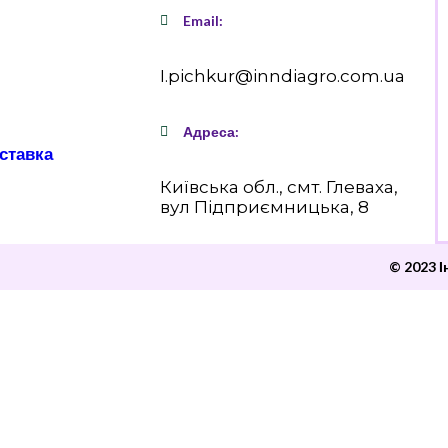
Email:
I.pichkur@inndiagro.com.ua
Адреса:
оставка
Київська обл., смт. Глеваха,
вул Підприємницька, 8
© 2023 І