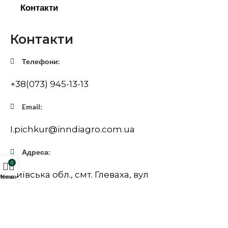
Контакти
Контакти
Телефони:
+38(073) 945-13-13
Email:
I.pichkur@inndiagro.com.ua
Адреса:
0
Київська обл., смт. Глеваха, вул
Меню
Кошик
Підприємницька, 8
Оберіть виробника