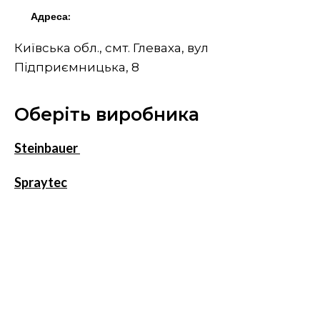
Адреса:
Київська обл., смт. Глеваха, вул
Підприємницька, 8
Оберіть виробника
Steinbauer
Spraytec
Midland Oil
Конфіденційність
Умови
© 2023 Інтернет-магазин «INNDI Agro» Всі права захищені.