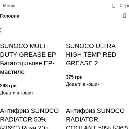
0
Меню
0
гр
Головна
SUNOCO MULTI
SUNOCO ULTRA
DUTY GREASE EP
HIGH TEMP RED
Багатоцільове EP-
GREASE 2
мастило
375
грн
Додати в кошик
298
грн
Додати в кошик
Антифриз SUNOCO
Антифриз SUNOCO
RADIATOR 50%
RADIATOR
(-36ºC) Rosa 20л
COOLANT 50% (-36º)