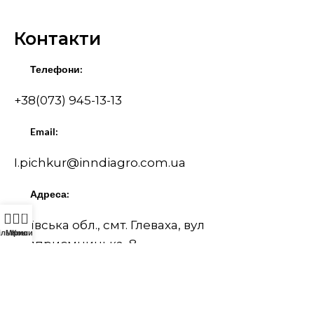
Контакти
Телефони:
+38(073) 945-13-13
Email:
I.pichkur@inndiagro.com.ua
Адреса:
0
Київська обл., смт. Глеваха, вул
ільтри
Меню
Кошик
Підприємницька, 8
Оберіть виробника