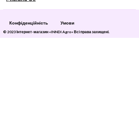
Конфіденційність
Умови
© 2023 Інтернет-магазин «INNDI Agro» Всі права захищені.
Ароматизатор у формі трактора New Holland “Нова
машина”
45
грн
1 в наявності
ДОДАТИ В КОШИК
Бічна панель
Меню
Кошик