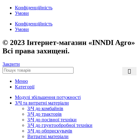
Конфіденційність
Умови
Конфіденційність
Умови
© 2023 Інтернет-магазин «INNDI Agro»
Всі права захищені.
Закрити
Меню
Категорії
Модулі збільшення потужності
З/Ч та витратні матеріали
З/Ч до комбайнів
З/Ч до тракторів
З/Ч до посівної техніки
З/Ч до грунтообробної техніки
З/Ч до обприскувачів
Витратні матеріали