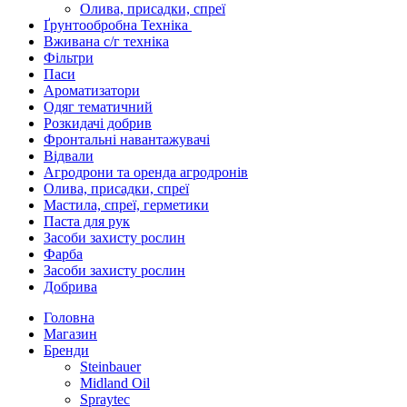
Олива, присадки, спреї
Ґрунтообробна Техніка
Вживана с/г техніка
Фільтри
Паси
Ароматизатори
Одяг тематичний
Розкидачі добрив
Фронтальні навантажувачі
Відвали
Агродрони та оренда агродронів
Олива, присадки, спреї
Мастила, спреї, герметики
Паста для рук
Засоби захисту рослин
Фарба
Засоби захисту рослин
Добрива
Головна
Магазин
Бренди
Steinbauer
Midland Oil
Spraytec