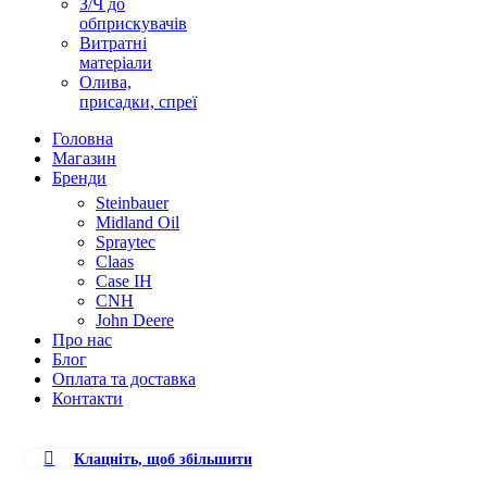
З/Ч до
обприскувачів
Витратні
матеріали
Олива,
присадки, спреї
Головна
Магазин
Бренди
Steinbauer
Midland Oil
Spraytec
Claas
Case IH
CNH
John Deere
Про нас
Блог
Оплата та доставка
Контакти
Клацніть, щоб збільшити