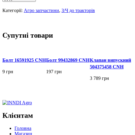
99433863
CNH
Категорії:
Агро запчастини
,
З/Ч до тракторів
кількість
Супутні товари
Болт 16591925 CNH
Болт 99432869 CNH
Клапан випускний
504375458 CNH
9
грн
197
грн
3 789
грн
ДОДАТИ В КОШИК
ДОДАТИ В КОШИК
ДОДАТИ В КОШИК
Клієнтам
Головна
Магазин