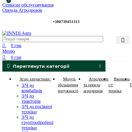
0
0
Сервісне обслуговування
Оренда Агродронів
+380739451313
0
грн
Меню
0
грн
Переглянути категорії
Агро запчастини
Модулі
Агродрони
Вживана
З/Ч до
збільшення
та оренда
с/г
Т
комбайнів
потужності
агродронів
техніка
З/Ч до
тракторів
З/Ч до посівної
техніки
З/Ч до
грунтообробної
техніки