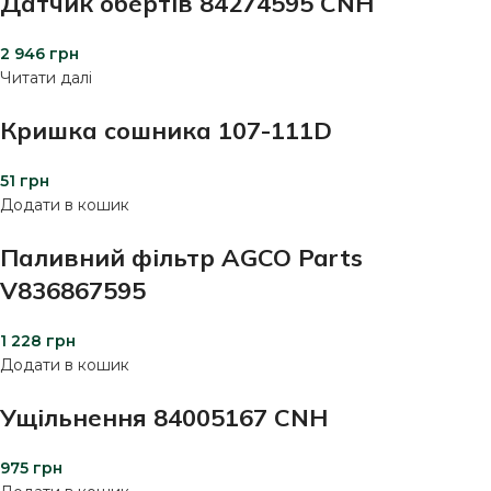
Датчик обертів 84274595 CNH
2 946
грн
Читати далі
Кришка сошника 107-111D
51
грн
Додати в кошик
Паливний фільтр AGCO Parts
V836867595
1 228
грн
Додати в кошик
Ущільнення 84005167 CNH
975
грн