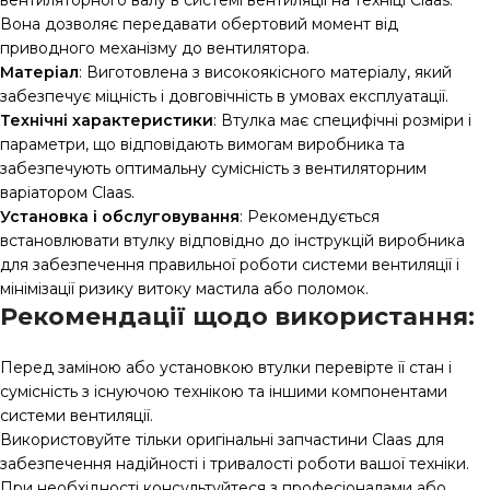
вентиляторного валу в системі вентиляції на техніці Claas.
Вона дозволяє передавати обертовий момент від
приводного механізму до вентилятора.
Матеріал
: Виготовлена з високоякісного матеріалу, який
забезпечує міцність і довговічність в умовах експлуатації.
Технічні характеристики
: Втулка має специфічні розміри і
параметри, що відповідають вимогам виробника та
забезпечують оптимальну сумісність з вентиляторним
варіатором Claas.
Установка і обслуговування
: Рекомендується
встановлювати втулку відповідно до інструкцій виробника
для забезпечення правильної роботи системи вентиляції і
мінімізації ризику витоку мастила або поломок.
Рекомендації щодо використання:
Перед заміною або установкою втулки перевірте її стан і
сумісність з існуючою технікою та іншими компонентами
системи вентиляції.
Використовуйте тільки оригінальні запчастини Claas для
забезпечення надійності і тривалості роботи вашої техніки.
При необхідності консультуйтеся з професіоналами або