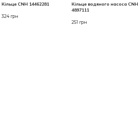
Кільце CNH 14462281
Кільце водяного насоса CNH
4897111
324
грн
251
грн
ДОДАТИ В КОШИК
ДОДАТИ В КОШИК