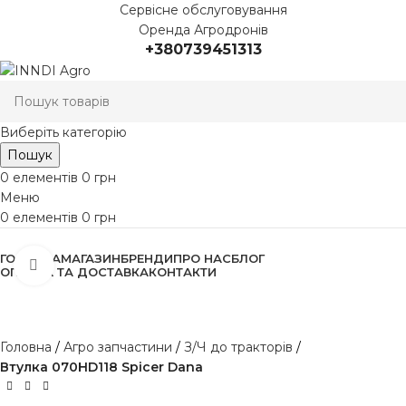
Сервісне обслуговування
Оренда Агродронів
+380739451313
Виберіть категорію
Пошук
0
елементів
0
грн
Меню
0
елементів
0
грн
Переглянути категорії
ГОЛОВНА
МАГАЗИН
БРЕНДИ
ПРО НАС
БЛОГ
Клацніть, щоб збільшити
ОПЛАТА ТА ДОСТАВКА
КОНТАКТИ
Головна
Агро запчастини
З/Ч до тракторів
Втулка 070HD118 Spicer Dana