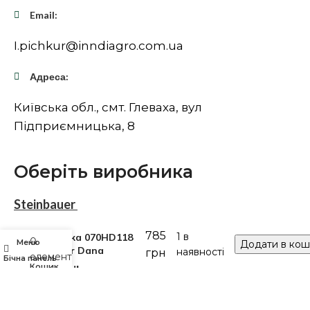
Email:
I.pichkur@inndiagro.com.ua
Адреса:
Київська обл., смт. Глеваха, вул
Підприємницька, 8
Оберіть виробника
Steinbauer
785
Spraytec
1 в
Втулка 070HD118
0
Меню
Додати в кош
Spicer Dana
наявності
грн
елементів
Бічна панель
Кошик
Midland Oil