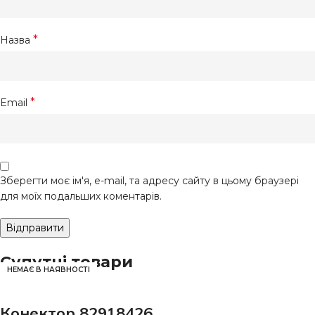
*
Назва
*
Email
Зберегти моє ім'я, e-mail, та адресу сайту в цьому браузері
для моїх подальших коментарів.
Супутні товари
НЕМАЄ В НАЯВНОСТІ
Конектор 82918426