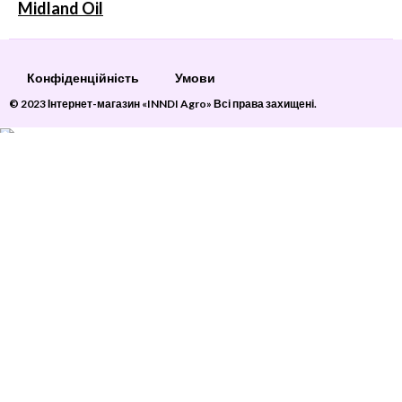
Midland Oil
Конфіденційність
Умови
© 2023 Інтернет-магазин «INNDI Agro» Всі права захищені.
Втулка CNH 504125778
599
грн
2 в наявності
ДОДАТИ В КОШИК
Бічна панель
Меню