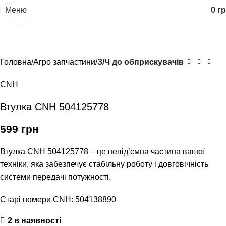
Меню
0
гр
Клацніть, щоб збільшити
Головна
Агро запчастини
З/Ч до обприскувачів
CNH
Втулка CNH 504125778
599
грн
Втулка CNH 504125778 – це невід’ємна частина вашої
техніки, яка забезпечує стабільну роботу і довговічність
системи передачі потужності.
Старі номери CNH: 504138890
2 в наявності