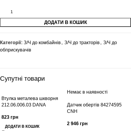
ДОДАТИ В КОШИК
Категорії:
З/Ч до комбайнів
,
З/Ч до тракторів
,
З/Ч до
обприскувачів
Супутні товари
Немає в наявності
Втулка металева шкворня
212.06.006.03 DANA
Датчик обертів 84274595
CNH
823
грн
2 946
грн
ДОДАТИ В КОШИК