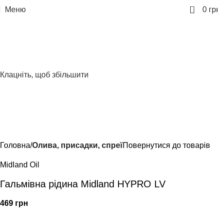
0
Меню
0
гр
Клацніть, щоб збільшити
Головна
Олива, присадки, спреї
Повернутися до товарів
Midland Oil
Гальмівна рідина Midland HYPRO LV
469
грн