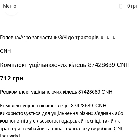
0
Меню
0
гр
Клацніть, щоб збільшити
Головна
Агро запчастини
З/Ч до тракторів
CNH
Комплект ущільнюючих кілець 87428689 CNH
712
грн
Ремкомплект ущільнюючих кілець 87428689 CNH
Комплект ущільнюючих кілець 87428689 CNH
використовується для ущільнення різних з’єднань або
компонентів у сільськогосподарській техніці, такій як
трактори, комбайни та інша техніка, яку виробляє CNH
Industrial.