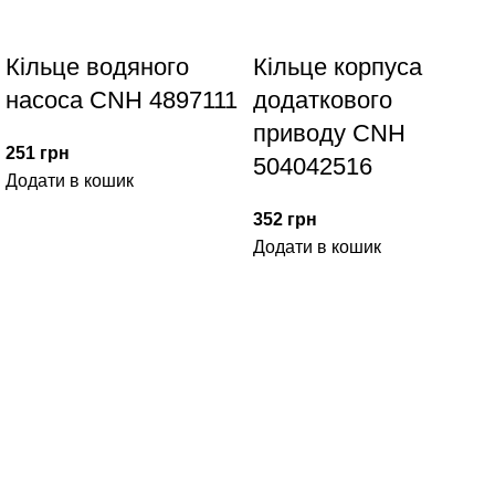
Кільце водяного
Кільце корпуса
насоса CNH 4897111
додаткового
приводу CNH
251
грн
504042516
Додати в кошик
352
грн
Додати в кошик