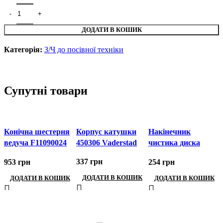
ДОДАТИ В КОШИК
Категорія:
З/Ч до посівної техніки
Супутні товари
Конічна шестерня
Корпус катушки
Накінечник
ведуча F11090024
450306 Vaderstad
чистика диска
Gaspardo
466289 Vaderstad
337
грн
953
грн
254
грн
ДОДАТИ В КОШИК
ДОДАТИ В КОШИК
ДОДАТИ В КОШИК