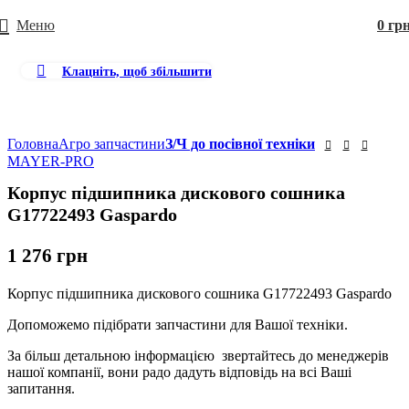
Меню
0
гр
Клацніть, щоб збільшити
Головна
Агро запчастини
З/Ч до посівної техніки
MAYER-PRO
Корпус підшипника дискового сошника
G17722493 Gaspardo
1 276
грн
Корпус підшипника дискового сошника G17722493 Gaspardo
Допоможемо підібрати запчастини для Вашої техніки.
За більш детальною інформацією звертайтесь до менеджерів
нашої компанії, вони радо дадуть відповідь на всі Ваші
запитання.