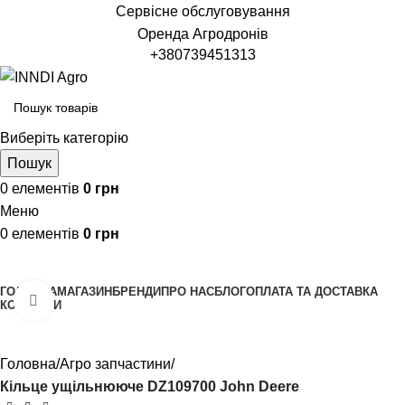
Сервісне обслуговування
Оренда Агродронів
+380739451313
Виберіть категорію
Пошук
0
елементів
0
грн
Меню
0
елементів
0
грн
Переглянути категорії
ГОЛОВНА
МАГАЗИН
БРЕНДИ
ПРО НАС
БЛОГ
ОПЛАТА ТА ДОСТАВКА
Клацніть, щоб збільшити
КОНТАКТИ
Головна
Агро запчастини
Кільце ущільнююче DZ109700 John Deere