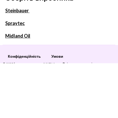
Steinbauer
Spraytec
Midland Oil
Конфіденційність
Умови
© 2023 Інтернет-магазин «INNDI Agro» Всі права захищені.
Кільце ущільнююче DZ109700 John Deere
157
грн
3 в наявності