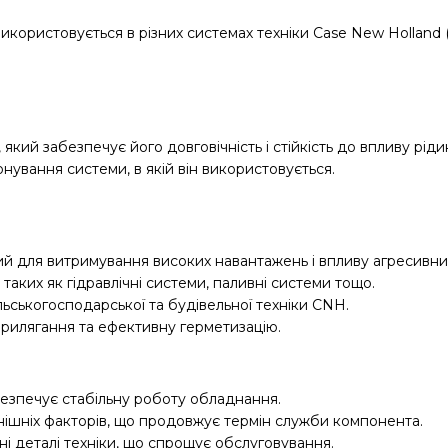
користовується в різних системах техніки Case New Holland (
 який забезпечує його довговічність і стійкість до впливу рі
ування системи, в якій він використовується.
ий для витримування високих навантажень і впливу агресивн
таких як гідравлічні системи, паливні системи тощо.
ьськогосподарської та будівельної техніки CNH.
рилягання та ефективну герметизацію.
абезпечує стабільну роботу обладнання.
внішніх факторів, що продовжує термін служби компонента.
ні деталі техніки, що спрощує обслуговування.