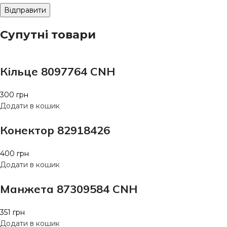
Супутні товари
Кільце 8097764 CNH
300
грн
Додати в кошик
Конектор 82918426
400
грн
Додати в кошик
Манжета 87309584 CNH
351
грн
Додати в кошик