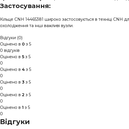
Застосування:
Кільце CNH 14465381 широко застосовується в техніці CNH для
охолодження та інші важливі вузли.
Відгуки (0)
Оцінено в
0
з 5
0 відгуків
Оцінено в
5
з 5
0
Оцінено в
4
з 5
0
Оцінено в
3
з 5
0
Оцінено в
2
з 5
0
Оцінено в
1
з 5
0
Відгуки