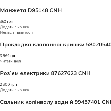
Манжета D95148 CNH
350
грн
Додати в кошик
Немає в наявності
Прокладка клапанної кришки 5802054
3 964
грн
Читати далі
Розʼєм електрики 87627623 CNH
2 300
грн
Додати в кошик
Сальник колінвалу задній 99457401 CN