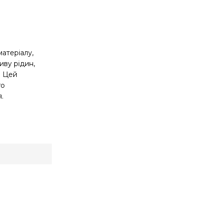
атеріалу,
иву рідин,
. Цей
го
.