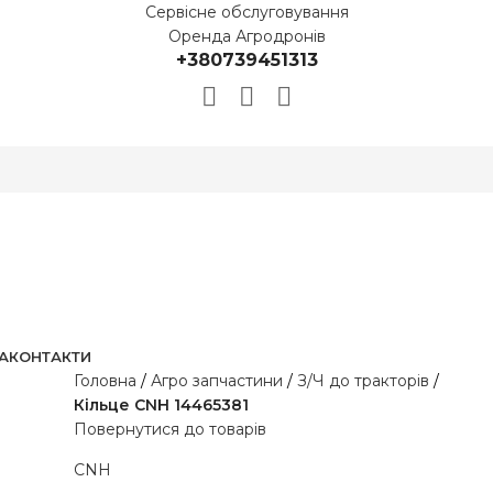
Сервісне обслуговування
Оренда Агродронів
+380739451313
А
КОНТАКТИ
Головна
Агро запчастини
З/Ч до тракторів
Кільце CNH 14465381
Повернутися до товарів
CNH