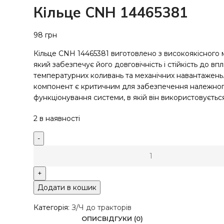
Кільце CNH 14465381
98
грн
Кільце CNH 14465381 виготовлено з високоякісного м
який забезпечує його довговічність і стійкість до впл
температурних коливань та механічних навантажень
компонент є критичним для забезпечення належно
функціонування системи, в якій він використовується
2 в наявності
Додати в кошик
Категорія:
З/Ч до тракторів
ОПИС
ВІДГУКИ (0)