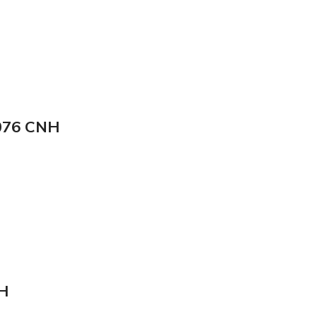
076 CNH
H