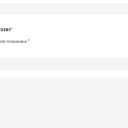
65381”
*
оля позначені