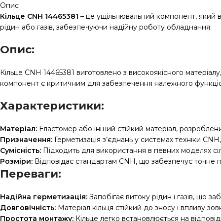
Опис
Кільце CNH 14465381
– це ущільнювальний компонент, який ви
рідин або газів, забезпечуючи надійну роботу обладнання.
Опис:
Кільце CNH 14465381 виготовлено з високоякісного матеріалу,
компонент є критичним для забезпечення належного функціон
Характеристики:
Матеріал:
Еластомер або інший стійкий матеріал, розроблен
Призначення:
Герметизація з’єднань у системах техніки CNH, 
Сумісність:
Підходить для використання в певних моделях сіл
Розміри:
Відповідає стандартам CNH, що забезпечує точне п
Переваги:
Надійна герметизація:
Запобігає витоку рідин і газів, що з
Довговічність:
Матеріал кільця стійкий до зносу і впливу зо
Простота монтажу:
Кільце легко встановлюється на відповід