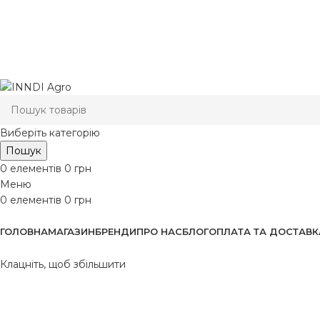
Виберіть категорію
Пошук
0
елементів
0
грн
Меню
0
елементів
0
грн
Переглянути категорії
ГОЛОВНА
МАГАЗИН
БРЕНДИ
ПРО НАС
БЛОГ
ОПЛАТА ТА ДОСТАВК
Клацніть, щоб збільшити