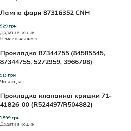
Лампа фари 87316352 CNH
529
грн
Додати в кошик
Немає в наявності
Прокладка 87344755 (84585545,
87344755, 5272959, 3966708)
513
грн
Читати далі
Прокладка клапанної кришки 71-
41826-00 (R524497/R504882)
1 599
грн
Додати в кошик