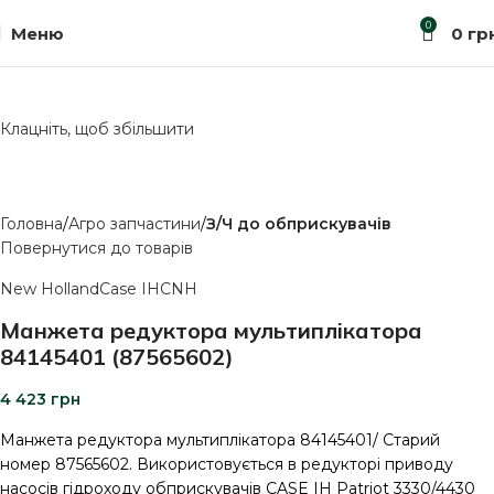
0
Меню
0
гр
Клацніть, щоб збільшити
Головна
Агро запчастини
З/Ч до обприскувачів
Повернутися до товарів
New Holland
Case IH
CNH
Манжета редуктора мультиплікатора
84145401 (87565602)
4 423
грн
Манжета редуктора мультиплікатора 84145401/ Старий
номер 87565602. Використовується в редукторі приводу
насосів гідроходу обприскувачів CASE IH Patriot 3330/4430