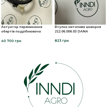
Актуатор перемикання
Втулка металева шкворня
обертів подрібнювача
212.06.006.03 DANA
47883003 CNH
823
грн
40 700
грн
ДОДАТИ В КОШИК
ДОДАТИ В КОШИК