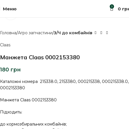
0
Меню
0
гр
Клацніть, щоб збільшити
Головна
Агро запчастини
З/Ч до комбайнів
Claas
Манжета Claas 0002153380
180
грн
Каталожні номера 215338.0, 2153380, 000215338, 000215338.0,
0002153380
Манжета Claas 0002153380
Підходить:
до кормозбиральних комбайнів;