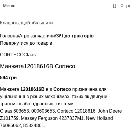
0
Меню
0
гр
Клацніть, щоб збільшити
Головна
Агро запчастини
З/Ч до тракторів
Повернутися до товарів
CORTECO
Claas
Манжета12018616B Corteco
594
грн
Манжета
12018616B
від
Corteco
призначена для
ущільнення в різних механізмах, таких як двигуни,
трансмісії або гідравлічні системи.
Claas 603653, 000603653. Corteco 12018616. John Deere
Z101759. Massey Ferguson 4237837M1. New Holland
76086062, 85824861.