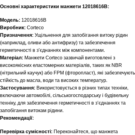
Основні характеристики манжети 12018616B:
Модель:
12018616B
Виробник:
Corteco
Призначення:
Ущільнення для запобігання витоку рідин
(наприклад, оливи або антифризу) та забезпечення
герметичності в з’єднаннях між компонентами.
Матеріал:
Манжети Corteco зазвичай виготовлені з
високоякісних еластомерних матеріалів, таких як NBR
(нітрильний каучук) або FPM (фторопласт), які забезпечують
стійкість до масла, води та високих температур.
Застосування:
Використовується в різних типах техніки,
включаючи автомобілі, сільськогосподарську і будівельну
техніку, для забезпечення герметичності в з’єднаннях та
запобігання витокам рідини.
Рекомендації:
Перевірка сумісності:
Переконайтеся, що манжета