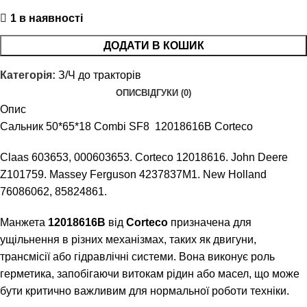
1 в наявності
ДОДАТИ В КОШИК
Категорія:
З/Ч до тракторів
ОПИС
ВІДГУКИ (0)
Опис
Сальник 50*65*18 Combi SF8 12018616B Corteco
Claas 603653, 000603653. Corteco 12018616. John Deere
Z101759. Massey Ferguson 4237837M1. New Holland
76086062, 85824861.
Манжета
12018616B
від
Corteco
призначена для
ущільнення в різних механізмах, таких як двигуни,
трансмісії або гідравлічні системи. Вона виконує роль
герметика, запобігаючи витокам рідин або масел, що може
бути критично важливим для нормальної роботи техніки.