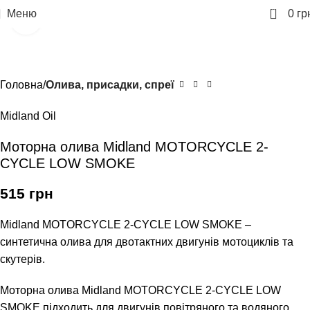
0
Меню
0
гр
Клацніть, щоб збільшити
Головна
Олива, присадки, спреї
Midland Oil
Моторна олива Midland MOTORCYCLE 2-
CYCLE LOW SMOKE
515
грн
Midland MOTORCYCLE 2-CYCLE LOW SMOKE –
синтетична олива для двотактних двигунів мотоциклів та
скутерів.
Моторна олива Midland MOTORCYCLE 2-CYCLE LOW
SMOKE підходить для двигунів повітряного та водяного