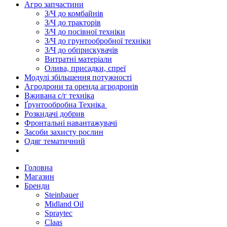
Агро запчастини
З/Ч до комбайнів
З/Ч до тракторів
З/Ч до посівної техніки
З/Ч до грунтообробної техніки
З/Ч до обприскувачів
Витратні матеріали
Олива, присадки, спреї
Модулі збільшення потужності
Агродрони та оренда агродронів
Вживана с/г техніка
Ґрунтообробна Техніка
Розкидачі добрив
Фронтальні навантажувачі
Засоби захисту рослин
Одяг тематичний
Головна
Магазин
Бренди
Steinbauer
Midland Oil
Spraytec
Claas