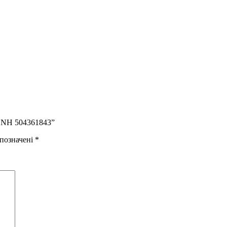
 CNH 504361843”
 позначені
*