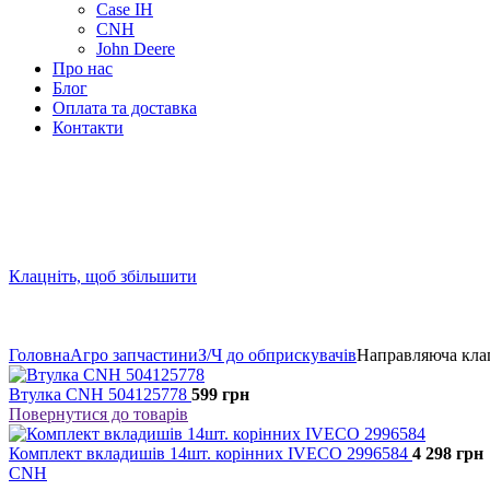
Case IH
CNH
John Deere
Про нас
Блог
Оплата та доставка
Контакти
Клацніть, щоб збільшити
Головна
Агро запчастини
З/Ч до обприскувачів
Направляюча кла
Втулка CNH 504125778
599
грн
Повернутися до товарів
Комплект вкладишів 14шт. корінних IVECO 2996584
4 298
грн
CNH