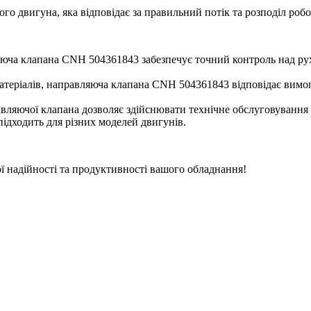
 двигуна, яка відповідає за правильний потік та розподіл робо
ча клапана CNH 504361843 забезпечує точний контроль над рух
теріалів, направляюча клапана CNH 504361843 відповідає вимогам
авляючої клапана дозволяє здійснювати технічне обслуговуванн
дходить для різних моделей двигунів.
 надійності та продуктивності вашого обладнання!