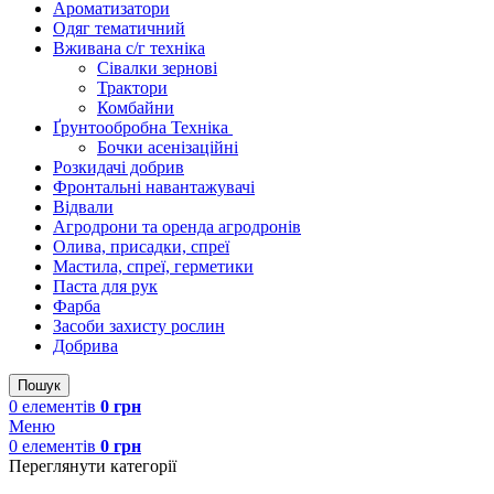
Ароматизатори
Одяг тематичний
Вживана с/г техніка
Сівалки зернові
Трактори
Комбайни
Ґрунтообробна Техніка
Бочки асенізаційні
Розкидачі добрив
Фронтальні навантажувачі
Відвали
Агродрони та оренда агродронів
Олива, присадки, спреї
Мастила, спреї, герметики
Паста для рук
Фарба
Засоби захисту рослин
Добрива
Пошук
0
елементів
0
грн
Меню
0
елементів
0
грн
Переглянути категорії