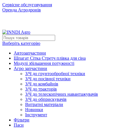
Сервісне обслуговування
Оренда Агродронів
Виберіть категорію
Автозапчастини
Шпагат Сітка Стретч плівка для сіна
Модулі збільшення потужності
Агро запчастини
З/Ч до грунтообробної техніки
З/Ч до посівної техніки
З/Ч до комбайнів
З/Ч до тракторів
З/Ч до телескопічних навантажувачів
З/Ч до обприскувачів
Витратні матеріали
Новинки
Інструмент
Фільтри
Паси