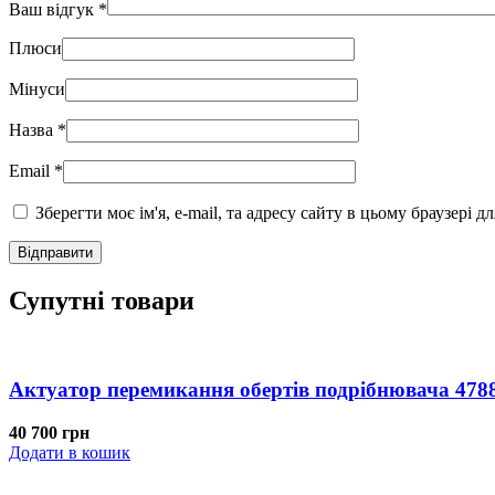
Ваш відгук
*
Плюси
Мінуси
Назва
*
Email
*
Зберегти моє ім'я, e-mail, та адресу сайту в цьому браузері 
Супутні товари
Актуатор перемикання обертів подрібнювача 47
40 700
грн
Додати в кошик