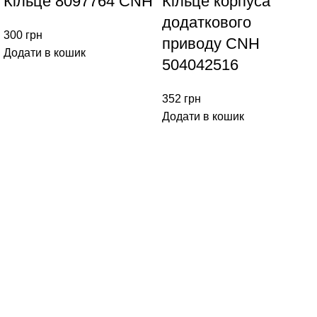
Кільце 8097764 CNH
Кільце корпуса
додаткового
300
грн
приводу CNH
Додати в кошик
504042516
352
грн
Додати в кошик