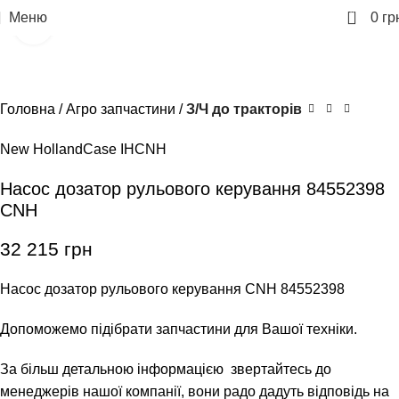
0
Меню
0
гр
Клацніть, щоб збільшити
Головна
Агро запчастини
З/Ч до тракторів
New Holland
Case IH
CNH
Насос дозатор рульового керування 84552398
CNH
32 215
грн
Насос дозатор рульового керування CNH 84552398
Допоможемо підібрати запчастини для Вашої техніки.
За більш детальною інформацією звертайтесь до
менеджерів нашої компанії, вони радо дадуть відповідь на