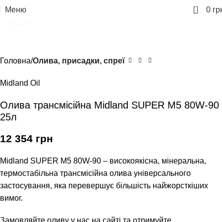
0
Меню
0
гр
Клацніть, щоб збільшити
Головна
Олива, присадки, спреї
Midland Oil
Олива трансмісійна Midland SUPER M5 80W-90
25л
12 354
грн
Midland SUPER M5 80W-90 – високоякісна, мінеральна,
термостабільна трансмісійна олива універсального
застосування, яка перевершує більшість найжорсткіших
вимог.
Замовляйте оливу у нас на сайті та отримуйте