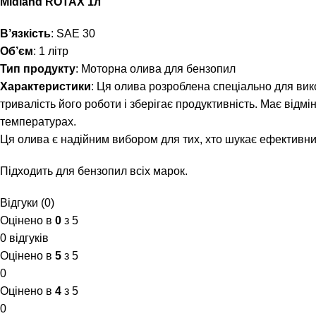
Midland ROTAX 1л
В’язкість
: SAE 30
Об’єм
: 1 літр
Тип продукту
: Моторна олива для бензопил
Характеристики
: Ця олива розроблена спеціально для вик
тривалість його роботи і зберігає продуктивність. Має відм
температурах.
Ця олива є надійним вибором для тих, хто шукає ефективний
Підходить для бензопил всіх марок.
Відгуки (0)
Оцінено в
0
з 5
0 відгуків
Оцінено в
5
з 5
0
Оцінено в
4
з 5
0