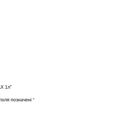
X 1л”
 поля позначені
*