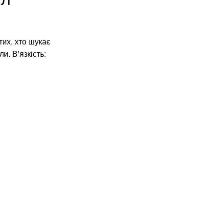
их, хто шукає
и. В’язкість: