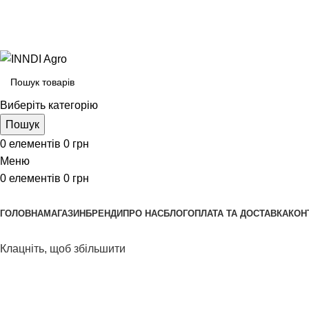
Виберіть категорію
Пошук
0
елементів
0
грн
Меню
0
елементів
0
грн
Переглянути категорії
ГОЛОВНА
МАГАЗИН
БРЕНДИ
ПРО НАС
БЛОГ
ОПЛАТА ТА ДОСТАВКА
КОН
Клацніть, щоб збільшити