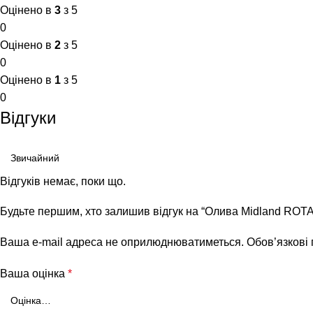
Оцінено в
3
з 5
0
Оцінено в
2
з 5
0
Оцінено в
1
з 5
0
Відгуки
Відгуків немає, поки що.
Будьте першим, хто залишив відгук на “Олива Midland ROTA
Ваша e-mail адреса не оприлюднюватиметься.
Обов’язкові
Ваша оцінка
*