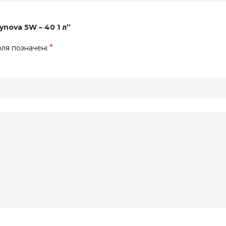
nova 5W – 40 1 л”
*
оля позначені