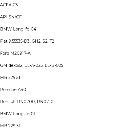
ACEA C3
API SN/CF
BMW Longlife-04
Fiat 9.55535-D3, GH2, S2, T2
Ford M2C917-A
GM dexos2, LL-A-025, LL-B-025
MB 229.51
Porsche A40
Renault RN0700, RN0710
BMW Longlife-01
MB 229.31