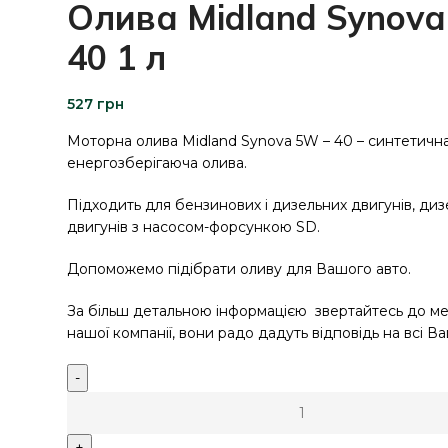
Олива Midland Synova
40 1 л
527
грн
Моторна олива Midland Synova 5W – 40 – синтетичн
енергозберігаюча олива.
Підходить для бензинових і дизельних двигунів, ди
двигунів з насосом-форсункою SD.
Допоможемо підібрати оливу для Вашого авто.
За більш детальною інформацією звертайтесь до м
нашої компанії, вони радо дадуть відповідь на всі В