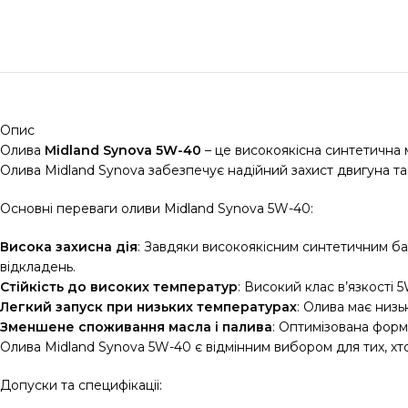
Опис
Олива
Midland Synova 5W-40
– це високоякісна синтетична м
Олива Midland Synova забезпечує надійний захист двигуна т
Основні переваги оливи Midland Synova 5W-40:
Висока захисна дія
: Завдяки високоякісним синтетичним баз
відкладень.
Стійкість до високих температур
: Високий клас в’язкості
Легкий запуск при низьких температурах
: Олива має низь
Зменшене споживання масла і палива
: Оптимізована форм
Олива Midland Synova 5W-40 є відмінним вибором для тих, хто
Допуски та специфікаціі: