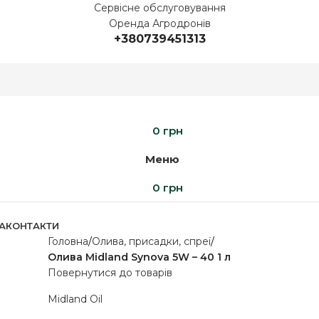
Сервісне обслуговування
Оренда Агродронів
+380739451313
0
грн
Меню
0
грн
А
КОНТАКТИ
Головна
Олива, присадки, спреї
Олива Midland Synova 5W – 40 1 л
Повернутися до товарів
Midland Oil