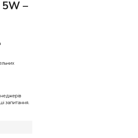
 5W –
а
зельних
енеджерів
аші запитання.