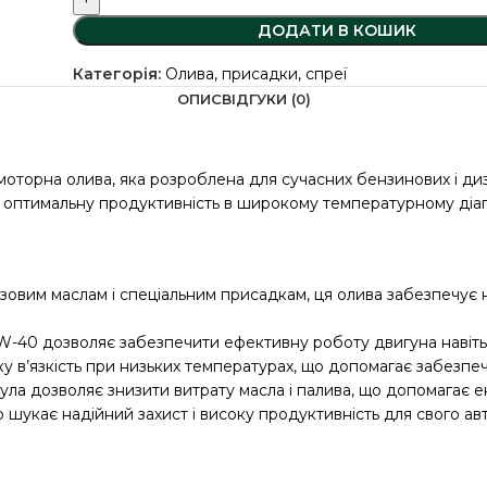
ДОДАТИ В КОШИК
Категорія:
Олива, присадки, спреї
ОПИС
ВІДГУКИ (0)
оторна олива, яка розроблена для сучасних бензинових і дизе
а оптимальну продуктивність в широкому температурному діап
овим маслам і спеціальним присадкам, ця олива забезпечує на
 5W-40 дозволяє забезпечити ефективну роботу двигуна навіть
ку в’язкість при низьких температурах, що допомагає забезпе
ула дозволяє знизити витрату масла і палива, що допомагає 
 шукає надійний захист і високу продуктивність для свого ав