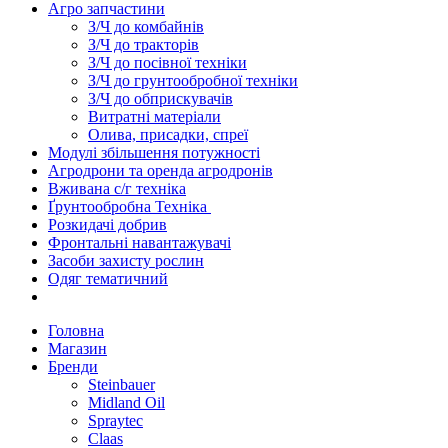
Агро запчастини
З/Ч до комбайнів
З/Ч до тракторів
З/Ч до посівної техніки
З/Ч до грунтообробної техніки
З/Ч до обприскувачів
Витратні матеріали
Олива, присадки, спреї
Модулі збільшення потужності
Агродрони та оренда агродронів
Вживана с/г техніка
Ґрунтообробна Техніка
Розкидачі добрив
Фронтальні навантажувачі
Засоби захисту рослин
Одяг тематичний
Головна
Магазин
Бренди
Steinbauer
Midland Oil
Spraytec
Claas