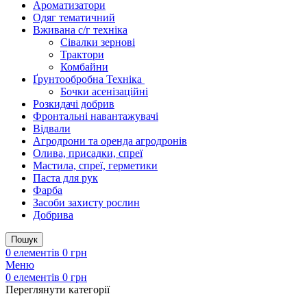
Ароматизатори
Одяг тематичний
Вживана с/г техніка
Сівалки зернові
Трактори
Комбайни
Ґрунтообробна Техніка
Бочки асенізаційні
Розкидачі добрив
Фронтальні навантажувачі
Відвали
Агродрони та оренда агродронів
Олива, присадки, спреї
Мастила, спреї, герметики
Паста для рук
Фарба
Засоби захисту рослин
Добрива
Пошук
0
елементів
0
грн
Меню
0
елементів
0
грн
Переглянути категорії