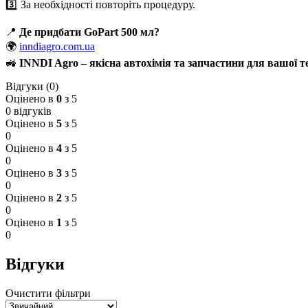
3️⃣ За необхідності повторіть процедуру.
📍
Де придбати GoPart 500 мл?
🌍
inndiagro.com.ua
🚜
INNDI Agro – якісна автохімія та запчастини для вашої т
Відгуки (0)
Оцінено в
0
з 5
0 відгуків
Оцінено в
5
з 5
0
Оцінено в
4
з 5
0
Оцінено в
3
з 5
0
Оцінено в
2
з 5
0
Оцінено в
1
з 5
0
Відгуки
Очистити фільтри