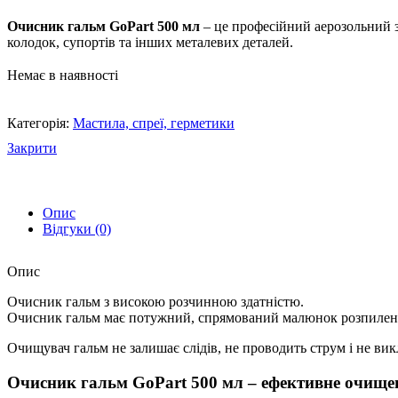
Очисник гальм GoPart 500 мл
– це професійний аерозольний з
колодок, супортів та інших металевих деталей.
Немає в наявності
Категорія:
Мастила, спреї, герметики
Закрити
Опис
Відгуки (0)
Опис
Очисник гальм з високою розчинною здатністю.
Очисник гальм має потужний, спрямований малюнок розпилення
Очищувач гальм не залишає слідів, не проводить струм і не викл
Очисник гальм GoPart 500 мл – ефективне очище