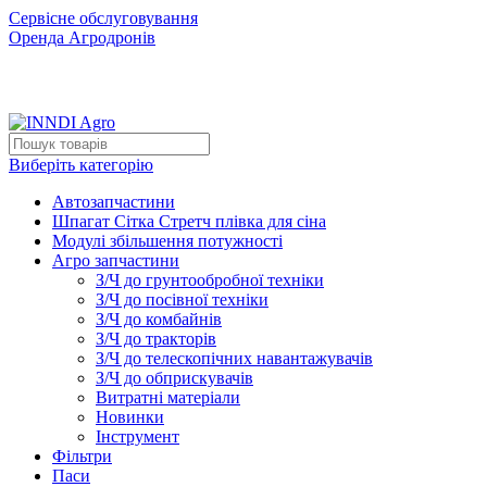
Сервісне обслуговування
Оренда Агродронів
Виберіть категорію
Автозапчастини
Шпагат Сітка Стретч плівка для сіна
Модулі збільшення потужності
Агро запчастини
З/Ч до грунтообробної техніки
З/Ч до посівної техніки
З/Ч до комбайнів
З/Ч до тракторів
З/Ч до телескопічних навантажувачів
З/Ч до обприскувачів
Витратні матеріали
Новинки
Інструмент
Фільтри
Паси