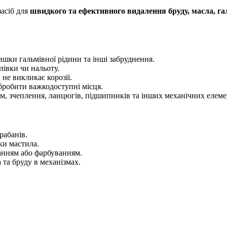
асіб для
швидкого та ефективного видалення бруду, масла, га
шки гальмівної рідини та інші забруднення.
івки чи нальоту.
не викликає корозії.
бробити важкодоступні місця.
м, зчеплення, ланцюгів, підшипників та інших механічних елеме
рабанів.
ки мастила.
анням або фарбуванням.
та бруду в механізмах.