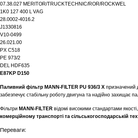
07.38.027 MERITOR/TRUCKTECHNIC/ROR/ROCKWEL
1K0 127 400 L VAG
28.0002-4016.2
J1330816
V10-0499
26.021.00
PX C518
PE 973/2
DEL HDF635
E87KP D150
Паливний фільтр MANN-FILTER PU 936/3 X
призначений д
забезпечує стабільну роботу двигуна та надійно захищає па
Фільтри
MANN-FILTER
відомі високими стандартами якості
комерційному транспорті та сільськогосподарській тех
Переваги: