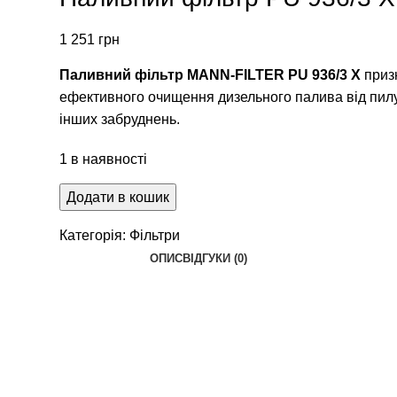
1 251
грн
Паливний фільтр MANN-FILTER PU 936/3 X
приз
ефективного очищення дизельного палива від пилу,
інших забруднень.
1 в наявності
Додати в кошик
Категорія:
Фільтри
ОПИС
ВІДГУКИ (0)