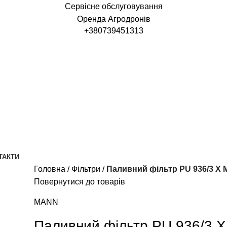
Сервісне обслуговування
Оренда Агродронів
+380739451313
ТАКТИ
Головна
Фільтри
Паливний фільтр PU 936/3 X
Повернутися до товарів
MANN
Паливний фільтр PU 936/3 