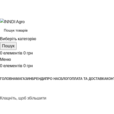
Виберіть категорію
Пошук
0
елементів
0
грн
Меню
0
елементів
0
грн
Переглянути категорії
ГОЛОВНА
МАГАЗИН
БРЕНДИ
ПРО НАС
БЛОГ
ОПЛАТА ТА ДОСТАВКА
КОН
Клацніть, щоб збільшити