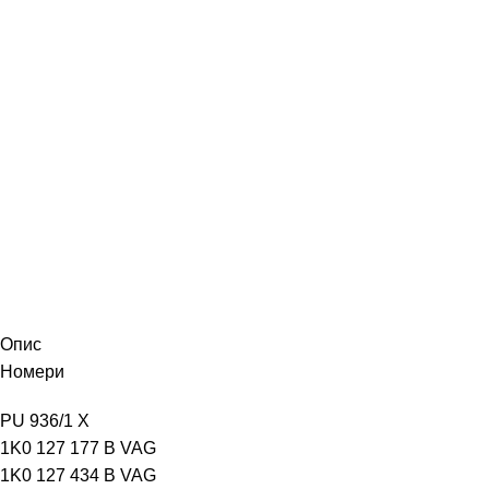
Опис
Номери
PU 936/1 X
1K0 127 177 B
VAG
1K0 127 434 B
VAG