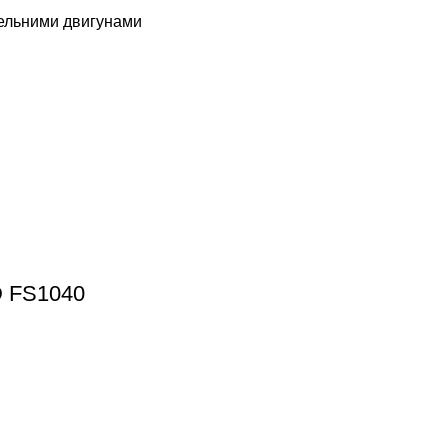
изельними двигунами
D FS1040