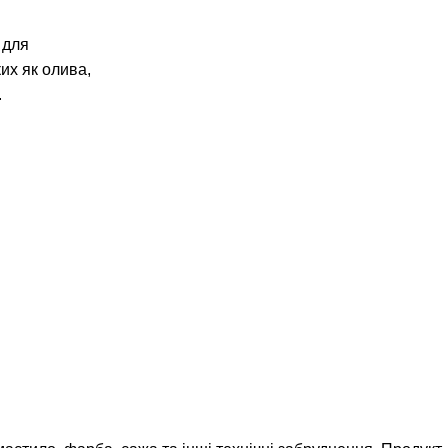
 для
их як олива,
.