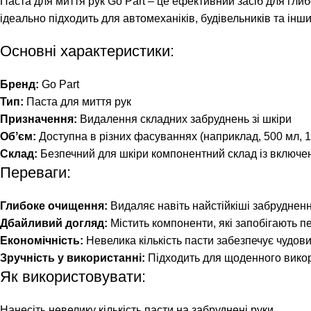
Паста для миття рук Go Part – це ефективний засіб для глиб
ідеально підходить для автомеханіків, будівельників та інш
Основні характеристики:
Бренд:
Go Part
Тип:
Паста для миття рук
Призначення:
Видалення складних забруднень зі шкіри
Обʼєм:
Доступна в різних фасуваннях (наприклад, 500 мл, 1 
Склад:
Безпечний для шкіри компонентний склад із включ
Переваги:
Глибоке очищення:
Видаляє навіть найстійкіші забрудненн
Дбайливий догляд:
Містить компоненти, які запобігають 
Економічність:
Невелика кількість пасти забезпечує чудови
Зручність у використанні:
Підходить для щоденного викор
Як використовувати:
Нанесіть невелику кількість пасти на забруднені руки.