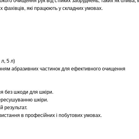
окого очищення рук від стійких забруднень, таких як олива, 
их фахівців, які працюють у складних умовах.
л, 5 л)
енням абразивних частинок для ефективного очищення
я без шкоди для шкіри.
пересушуванню шкіри.
й результат.
истання в професійних і побутових умовах.