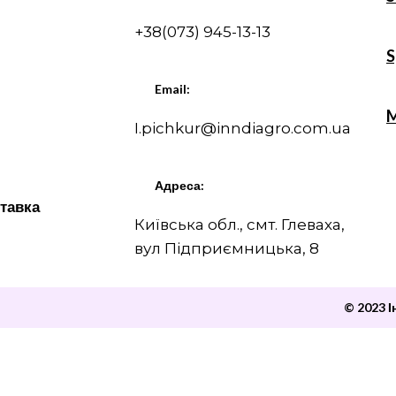
+38(073) 945-13-13
S
Email:
M
I.pichkur@inndiagro.com.ua
Адреса:
ставка
Київська обл., смт. Глеваха,
вул Підприємницька, 8
© 2023 І