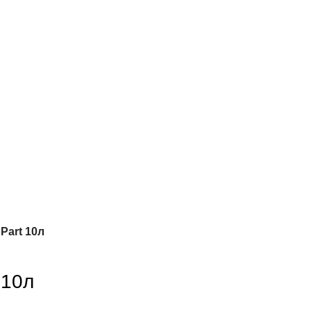
Part 10л
 10л