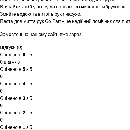
Втирайте засіб у шкіру до повного розчинення забруднень.
Змийте водою та витріть руки насухо.
Паста для миття рук Go Part – це надійний помічник для під
Замовте її на
нашому сайті
вже зараз!
Відгуки (0)
Оцінено в
0
з 5
0 відгуків
Оцінено в
5
з 5
0
Оцінено в
4
з 5
0
Оцінено в
3
з 5
0
Оцінено в
2
з 5
0
Оцінено в
1
з 5