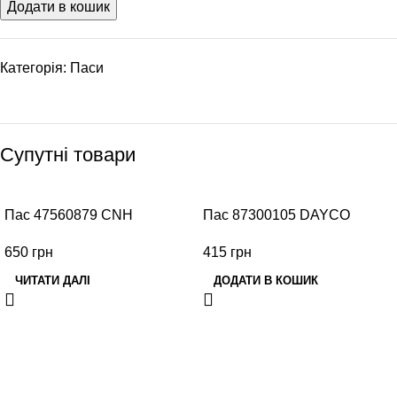
Додати в кошик
Категорія:
Паси
Супутні товари
НЕМАЄ В НАЯВН
Пас 47560879 CNH
Пас 87300105 DAYCO
ОСТІ
650
грн
415
грн
ЧИТАТИ ДАЛІ
ДОДАТИ В КОШИК