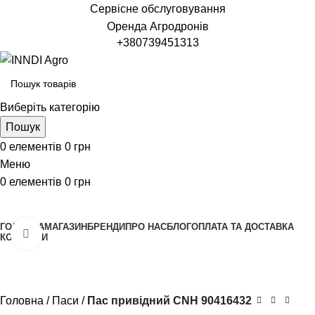
Сервісне обслуговування
Оренда Агродронів
+380739451313
Виберіть категорію
Пошук
0
елементів
0
грн
Меню
0
елементів
0
грн
Переглянути категорії
ГОЛОВНА
МАГАЗИН
БРЕНДИ
ПРО НАС
БЛОГ
ОПЛАТА ТА ДОСТАВКА
Клацніть, щоб збільшити
КОНТАКТИ
Головна
Паси
Пас привідний CNH 90416432