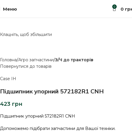
0
Меню
0
гр
Клацніть, щоб збільшити
Головна
Агро запчастини
З/Ч до тракторів
Повернутися до товарів
Case IH
Підшипник упорний 572182R1 CNH
423
грн
Підшипник упорний 572182R1 CNH
Допоможемо підібрати запчастини для Вашої техніки.