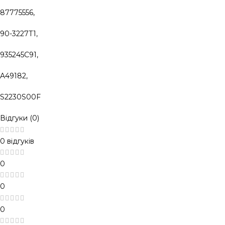
87775556,
90-3227T1,
935245C91,
A49182,
S2230S00F
Відгуки (0)
0 відгуків
0
0
0