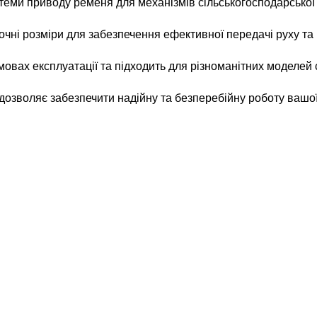
ми приводу ременя для механізмів сільськогосподарської т
точні розміри для забезпечення ефективної передачі руху та
овах експлуатації та підходить для різноманітних моделей 
о дозволяє забезпечити надійну та безперебійну роботу вашої