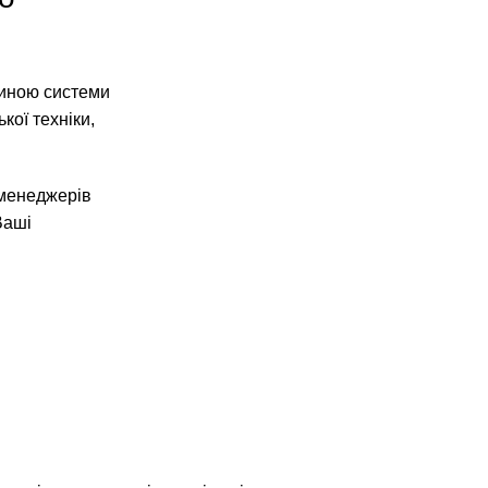
тиною системи
кої техніки,
 менеджерів
Ваші