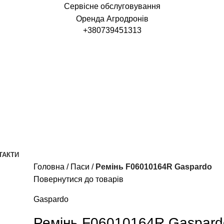
Сервісне обслуговування
Оренда Агродронів
+380739451313
ТАКТИ
Головна
Паси
Ремінь F06010164R Gaspardo
Повернутися до товарів
Gaspardo
Ремінь F06010164R Gaspard