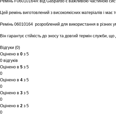
Ремінь F06010164R від Gaspardo є важливою частиною систе
Цей ремінь виготовлений з високоякісних матеріалів і має 
Ремінь 06010164 розроблений для використання в різних ум
Він гарантує стійкість до зносу та довгий термін служби, щ
Відгуки (0)
Оцінено в
0
з 5
0 відгуків
Оцінено в
5
з 5
0
Оцінено в
4
з 5
0
Оцінено в
3
з 5
0
Оцінено в
2
з 5
0