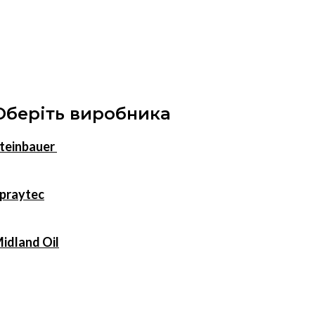
Оберіть виробника
teinbauer
praytec
idland Oil