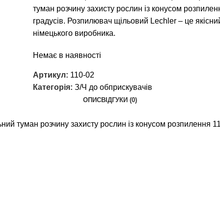
туман розчину захисту рослин із конусом розпилен
градусів. Розпилювач щільовий Lechler – це якісни
німецького виробника.
Немає в наявності
Артикул:
110-02
Категорія:
З/Ч до обприскувачів
ОПИС
ВІДГУКИ (0)
ний туман розчину захисту рослин із конусом розпилення 11