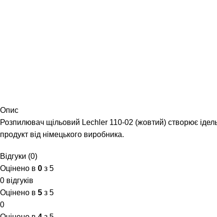
Опис
Розпилювач щільовий Lechler 110-02 (жовтий) створює ідель
продукт від німецького виробника.
Відгуки (0)
Оцінено в
0
з 5
0 відгуків
Оцінено в
5
з 5
0
Оцінено в
4
з 5