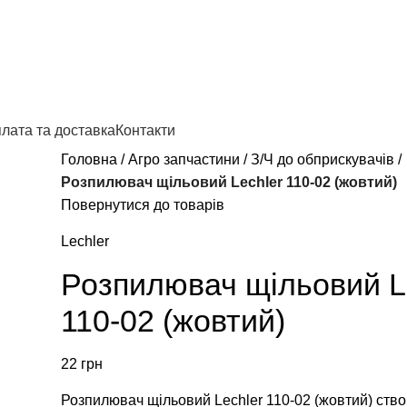
лата та доставка
Контакти
Головна
Агро запчастини
З/Ч до обприскувачів
Розпилювач щільовий Lechler 110-02 (жовтий)
Повернутися до товарів
Lechler
Розпилювач щільовий L
110-02 (жовтий)
22
грн
Розпилювач щільовий Lechler 110-02 (жовтий) ств