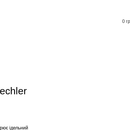
0
г
echler
орює ідельний