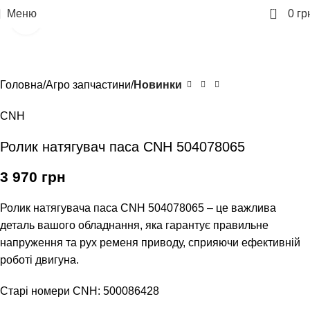
0
Меню
0
гр
Клацніть, щоб збільшити
Головна
Агро запчастини
Новинки
CNH
Ролик натягувач паса CNH 504078065
3 970
грн
Ролик натягувача паса CNH 504078065 – це важлива
деталь вашого обладнання, яка гарантує правильне
напруження та рух ременя приводу, сприяючи ефективній
роботі двигуна.
Старі номери CNH: 500086428