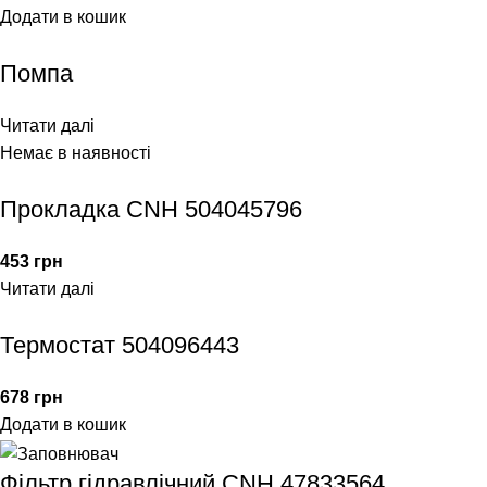
Додати в кошик
Помпа
Читати далі
Немає в наявності
Прокладка CNH 504045796
453
грн
Читати далі
Термостат 504096443
678
грн
Додати в кошик
Фільтр гідравлічний CNH 47833564