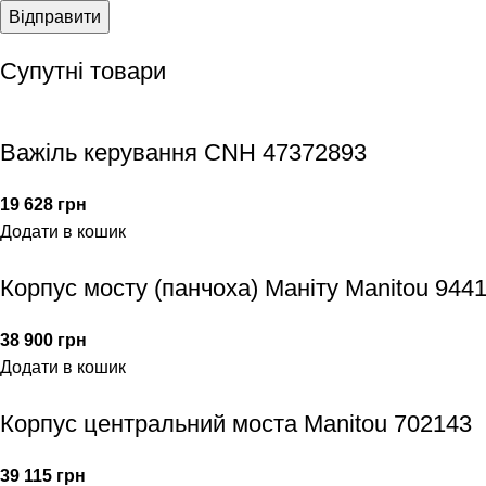
Супутні товари
Важіль керування CNH 47372893
19 628
грн
Додати в кошик
Корпус мосту (панчоха) Маніту Manitou 944
38 900
грн
Додати в кошик
Корпус центральний моста Manitou 702143
39 115
грн