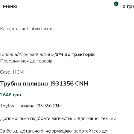
0
Меню
0
гр
Клацніть, щоб збільшити
Головна
Агро запчастини
З/Ч до тракторів
Повернутися до товарів
Case IH
CNH
Трубка паливна J931356 CNH
1 648
грн
Трубка паливна J931356 CNH
Допоможемо підібрати запчастини для Вашої техніки.
За більш детальною інформацією звертайтесь до