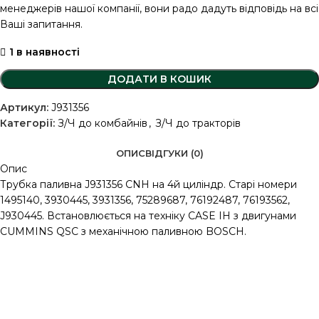
менеджерів нашої компанії, вони радо дадуть відповідь на всі
Ваші запитання.
1 в наявності
ДОДАТИ В КОШИК
Артикул:
J931356
Категорії:
З/Ч до комбайнів
,
З/Ч до тракторів
ОПИС
ВІДГУКИ (0)
Опис
Трубка паливна J931356 CNH на 4й циліндр. Старі номери
1495140, 3930445, 3931356, 75289687, 76192487, 76193562,
J930445. Встановлюється на техніку CASE IH з двигунами
CUMMINS QSC з механічною паливною BOSCH.