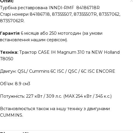
Опис
Турбіна реставрована INNDI-RMF 84186718R
Старі номери 84186718, 87355507, 87355507R, 87357062,
87357062R.
Гарантія
6 місяців або 250 мотогодин (за умови
встановлення нашим сервісом).
Техніка:
Трактор CASE IH Magnum 310 та NEW Holland
T8050
Двигун: QSL/ Cummins 6C ISC / QSC / 6C ISC ENCORE
Об’єм: 8.9 см3
Потужність: 227 кВт / 309 л.с. (MAX 254 кВт / 345 к.с.)
Встановлюється також на іншу техніку з двигунами
CUMMINS.