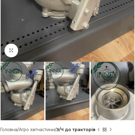
Клацніть, щоб збільшити
Головна
Агро запчастини
З/Ч до тракторів