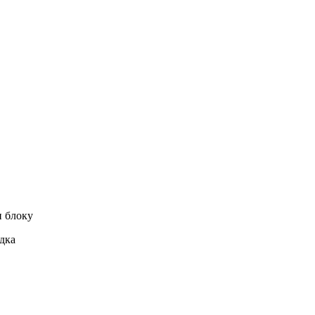
и блоку
дка