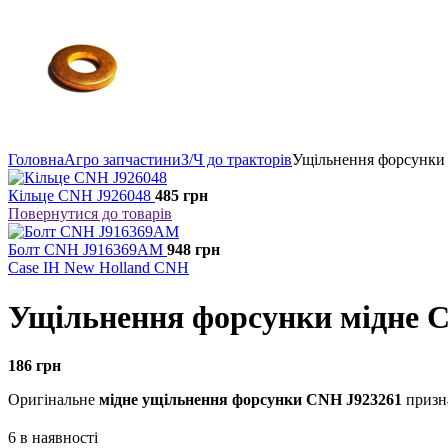
Головна
Агро запчастини
З/Ч до тракторів
Ущільнення форсунки
Кільце CNH J926048
485
грн
Повернутися до товарів
Болт CNH J916369AM
948
грн
Case IH
New Holland
CNH
Ущільнення форсунки мідне 
186
грн
Оригінальне
мідне ущільнення форсунки CNH J923261
призна
6 в наявності