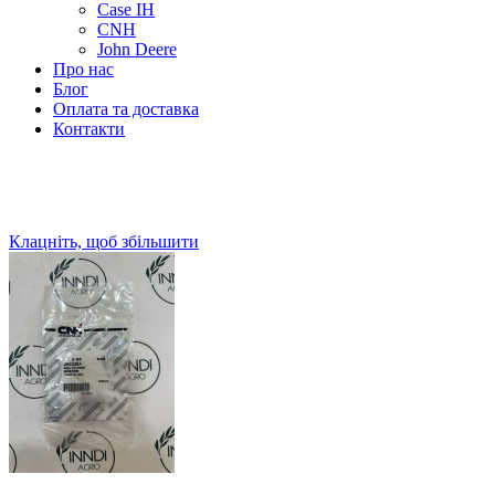
Case IH
CNH
John Deere
Про нас
Блог
Оплата та доставка
Контакти
Клацніть, щоб збільшити