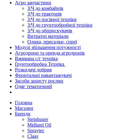
Агро запчастини
З/Ч до комбайнів
З/Ч до тракторів
З/Ч до посівної техніки
З/Ч до грунтообробної техніки
З/Ч до обприскувачів
Витратні матеріали
Олива, присадки, спреї
Модулі збільшення потужності
Агродрони та оренда агродронів
Вживана с/г техніка
Ґрунтообробна Техніка
Розкидачі добрив
Фронтальні навантажувачі
Засоби захисту рослин
Одяг тематичний
Головна
Магазин
Бренди
Steinbauer
Midland Oil
Spraytec
Claas