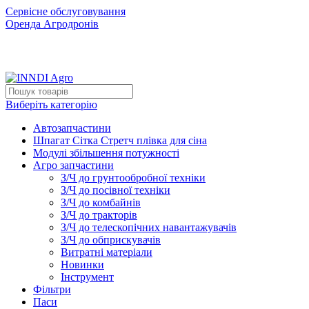
Сервісне обслуговування
Оренда Агродронів
Виберіть категорію
Автозапчастини
Шпагат Сітка Стретч плівка для сіна
Модулі збільшення потужності
Агро запчастини
З/Ч до грунтообробної техніки
З/Ч до посівної техніки
З/Ч до комбайнів
З/Ч до тракторів
З/Ч до телескопічних навантажувачів
З/Ч до обприскувачів
Витратні матеріали
Новинки
Інструмент
Фільтри
Паси