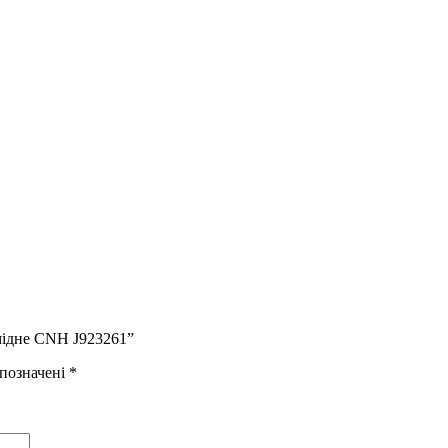
мідне CNH J923261”
 позначені
*