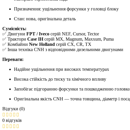
Призначення: ущільнення форсунки у головці блоку
Стан: нова, оригінальна деталь
Сумісність:
✅ Двигуни
FPT / Iveco
серій NEF, Cursor, Tector
✅ Трактори
Case IH
серій MX, Magnum, Maxxum, Puma
✅ Комбайни
New Holland
серій CX, CR, TX
✅ Інша техніка CNH з відповідними дизельними двигунами
Переваги:
Надійне ущільнення при високих температурах
Висока стійкість до тиску та хімічного впливу
Запобігає підгоранню форсунки та пошкодженню головк
Оригінальна якість CNH — точна товщина, діаметр і поса
Відгуки (0)
0 відгуків