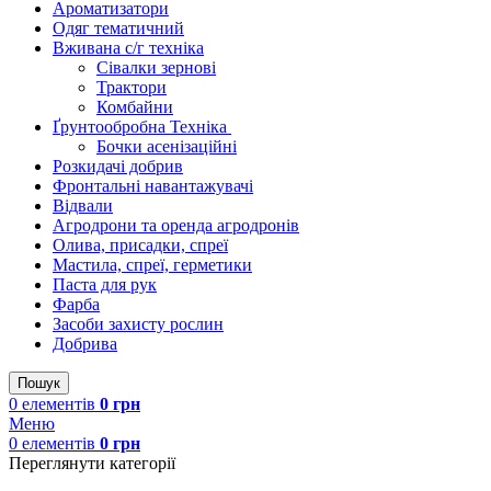
Ароматизатори
Одяг тематичний
Вживана с/г техніка
Сівалки зернові
Трактори
Комбайни
Ґрунтообробна Техніка
Бочки асенізаційні
Розкидачі добрив
Фронтальні навантажувачі
Відвали
Агродрони та оренда агродронів
Олива, присадки, спреї
Мастила, спреї, герметики
Паста для рук
Фарба
Засоби захисту рослин
Добрива
Пошук
0
елементів
0
грн
Меню
0
елементів
0
грн
Переглянути категорії