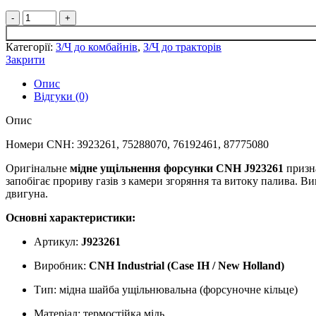
Категорії:
З/Ч до комбайнів
,
З/Ч до тракторів
Закрити
Опис
Відгуки (0)
Опис
Номери CNH: 3923261, 75288070, 76192461, 87775080
Оригінальне
мідне ущільнення форсунки CNH J923261
призна
запобігає прориву газів з камери згоряння та витоку палива. Ви
двигуна.
Основні характеристики:
Артикул:
J923261
Виробник:
CNH Industrial (Case IH / New Holland)
Тип: мідна шайба ущільнювальна (форсуночне кільце)
Матеріал: термостійка мідь