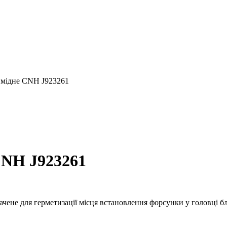
 мідне CNH J923261
CNH J923261
чене для герметизації місця встановлення форсунки у головці бл