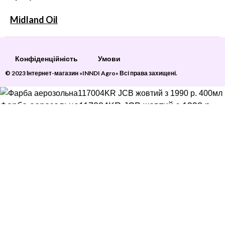
Midland Oil
Конфіденційність
Умови
© 2023 Інтернет-магазин «INNDI Agro» Всі права захищені.
Фарба аерозольна117004KR JCB жовтий з 1990 р.
400мл
768
грн
7 в наявності
ДОДАТИ В КОШИК
Бічна панель