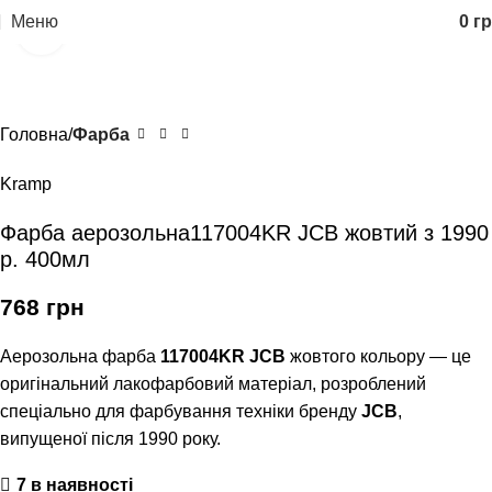
Меню
0
гр
Клацніть, щоб збільшити
Головна
Фарба
Kramp
Фарба аерозольна117004KR JCB жовтий з 1990
р. 400мл
768
грн
Аерозольна фарба
117004KR JCB
жовтого кольору — це
оригінальний лакофарбовий матеріал, розроблений
спеціально для фарбування техніки бренду
JCB
,
випущеної після 1990 року.
7 в наявності