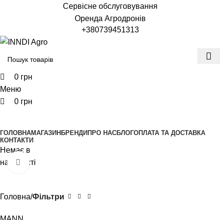
0
0
0
Сервісне обслуговування
Оренда Агродронів
+380739451313
0
грн
Меню
0
грн
Переглянути категорії
ГОЛОВНА
МАГАЗИН
БРЕНДИ
ПРО НАС
БЛОГ
ОПЛАТА ТА ДОСТАВКА
КОНТАКТИ
Немає в
наявності
Клацніть, щоб збільшити
Головна
Фільтри
MANN