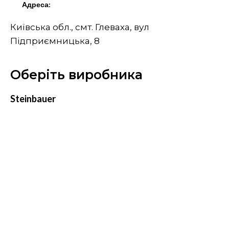
Адреса:
Київська обл., смт. Глеваха, вул
Підприємницька, 8
Оберіть виробника
Steinbauer
Spraytec
Midland Oil
Конфіденційність
Умови
© 2023 Інтернет-магазин «INNDI Agro» Всі права захищені.