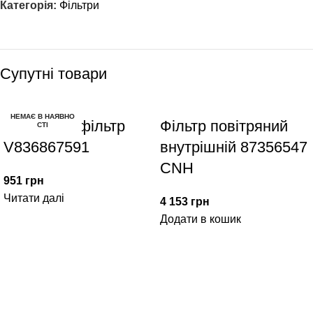
Категорія:
Фільтри
Супутні товари
НЕМАЄ В НАЯВНО
Паливний фільтр
Фiльтр повiтряний
СТІ
V836867591
внутрішній 87356547
CNH
951
грн
Читати далі
4 153
грн
Додати в кошик