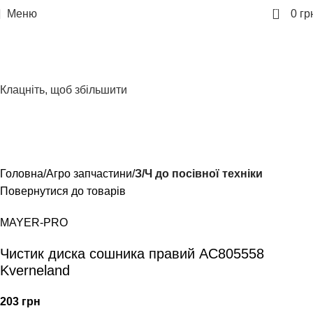
0
Меню
0
гр
Клацніть, щоб збільшити
Головна
Агро запчастини
З/Ч до посівної техніки
Повернутися до товарів
MAYER-PRO
Чистик диска сошника правий AC805558
Kverneland
203
грн