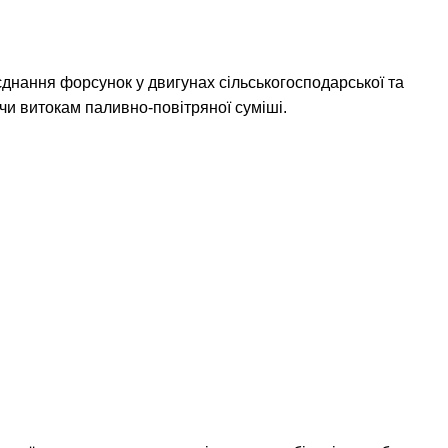
нання форсунок у двигунах сільськогосподарської та
ючи витокам паливно-повітряної суміші.