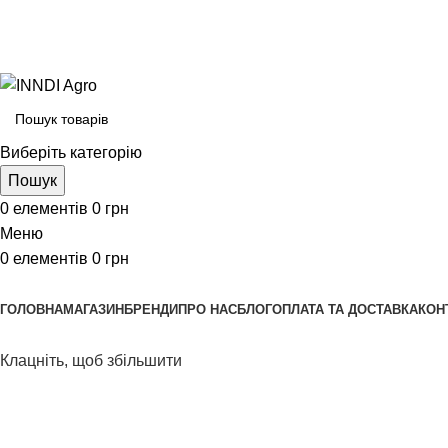
Виберіть категорію
Пошук
0
елементів
0
грн
Меню
0
елементів
0
грн
Переглянути категорії
ГОЛОВНА
МАГАЗИН
БРЕНДИ
ПРО НАС
БЛОГ
ОПЛАТА ТА ДОСТАВКА
КОН
Клацніть, щоб збільшити