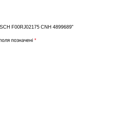
BOSCH F00RJ02175 CNH 4899689”
 поля позначені
*