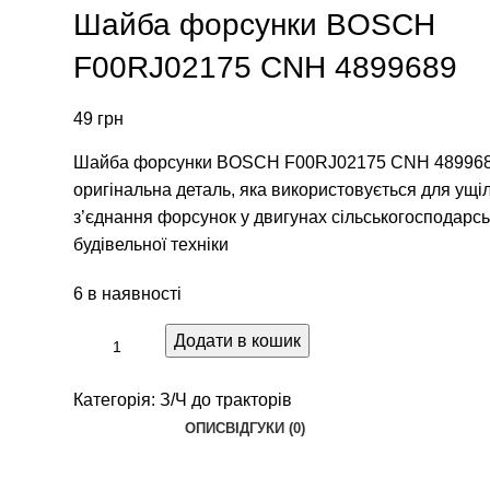
Шайба форсунки BOSCH
F00RJ02175 CNH 4899689
49
грн
Шайба форсунки BOSCH F00RJ02175 CNH 489968
оригінальна деталь, яка використовується для ущі
з’єднання форсунок у двигунах сільськогосподарсь
будівельної техніки
6 в наявності
Додати в кошик
Категорія:
З/Ч до тракторів
ОПИС
ВІДГУКИ (0)