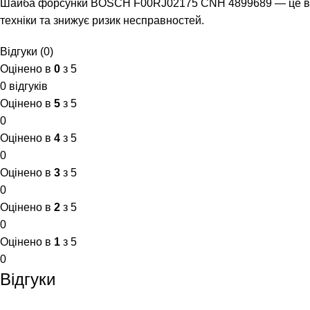
Шайба форсунки BOSCH F00RJ02175 CNH 4899689 — це важл
техніки та знижує ризик несправностей.
Відгуки (0)
Оцінено в
0
з 5
0 відгуків
Оцінено в
5
з 5
0
Оцінено в
4
з 5
0
Оцінено в
3
з 5
0
Оцінено в
2
з 5
0
Оцінено в
1
з 5
0
Відгуки