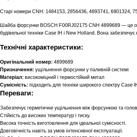
Старі номери CNH: 1484153, 2856436, 4893741, 6901324, 7
Шайба форсунки BOSCH F00RJ02175 CNH 4899689 — це оригі
будівельної техніки Case IH і New Holland. Вона забезпечує
Технічні характеристики:
Оригінальний номер:
4899689
Призначення:
ущільнення форсунки у паливній системі
Матеріал:
високоміцний і термостійкий метал
Сумісність:
підходить для техніки широкого спектру Case I
Переваги:
Забезпечує герметичне ущільнення між форсункою та голов
Стійкість до високих температур і тиску.
Висока точність виготовлення для ідеальної сумісності.
Довговічність навіть за умов інтенсивної експлуатації.