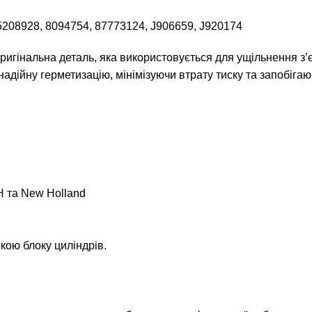
5208928, 8094754, 87773124, J906659, J920174
нальна деталь, яка використовується для ущільнення з’єд
 надійну герметизацію, мінімізуючи втрату тиску та запобіга
H та New Holland
кою блоку циліндрів.