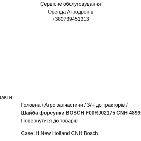
Сервісне обслуговування
Оренда Агродронів
+380739451313
ТАКТИ
Головна
Агро запчастини
З/Ч до тракторів
Шайба форсунки BOSCH F00RJ02175 CNH 4899
Повернутися до товарів
Case IH
New Holland
CNH
Bosch