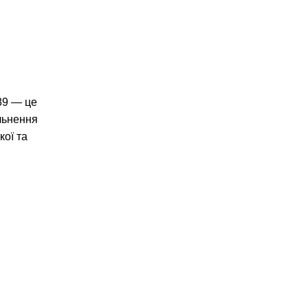
9 — це
льнення
кої та