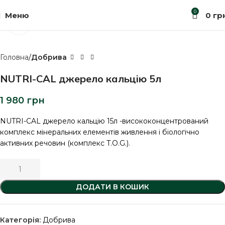
0
Меню
0
гр
Клацніть, щоб збільшити
Головна
Добрива
NUTRI-CAL джерело кальцію 5л
1 980
грн
NUTRI-CAL джерело кальцію 15л -висококонцентрований
комплекс мінеральних елементів живлення і біологічно
активних речовин (комплекс T.O.G.).
ДОДАТИ В КОШИК
Категорія:
Добрива