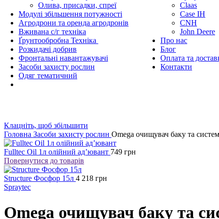
Олива, присадки, спреї
Claas
Модулі збільшення потужності
Case IH
Агродрони та оренда агродронів
CNH
Вживана с/г техніка
John Deere
Ґрунтообробна Техніка
Про нас
Розкидачі добрив
Блог
Фронтальні навантажувачі
Оплата та достав
Засоби захисту рослин
Контакти
Одяг тематичний
Клацніть, щоб збільшити
Головна
Засоби захисту рослин
Omega очищувач баку та систем
Fulltec Oil 1л олійний ад’ювант
749
грн
Повернутися до товарів
Structure Фосфор 15л
4 218
грн
Spraytec
Omega очищувач баку та си