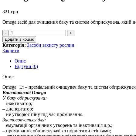
821
грн
Omega засіб для очищення баку та систем обприскувача, який не
Додати в кошик
Категорія:
Засоби захисту рослин
Закрити
Опис
Відгуки (0)
Опис
Omega 1л – преміальний очищувач баку та систем обприскувач
Властивості Omega
У баку обприскувача:
– інактиватор;
– диспергатор;
– не утворює піну під час промивання.
Застосовується для:
– емульгації органічних утворень та інактивація д.р.;
– промивання обприскувачів з пористими стінками;