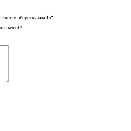
а систем обприскувача 1л”
 позначені
*