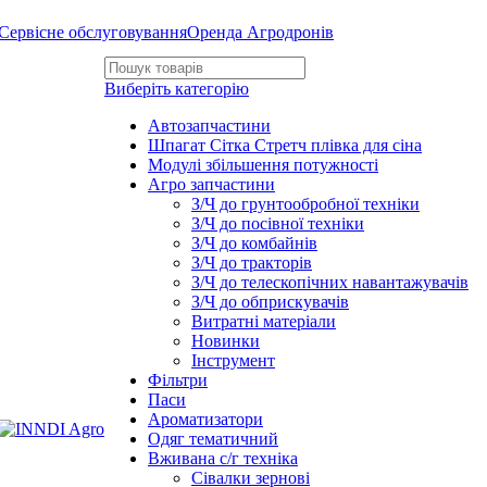
Сервісне обслуговування
Оренда Агродронів
Виберіть категорію
Автозапчастини
Шпагат Сітка Стретч плівка для сіна
Модулі збільшення потужності
Агро запчастини
З/Ч до грунтообробної техніки
З/Ч до посівної техніки
З/Ч до комбайнів
З/Ч до тракторів
З/Ч до телескопічних навантажувачів
З/Ч до обприскувачів
Витратні матеріали
Новинки
Інструмент
Фільтри
Паси
Ароматизатори
Одяг тематичний
Вживана с/г техніка
Сівалки зернові