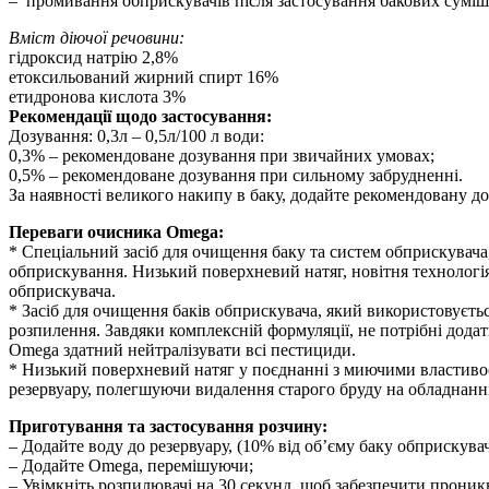
– промивання обприскувачів після застосування бакових суміше
Вміст діючої речовини:
гідроксид натрію 2,8%
етоксильований жирний спирт 16%
етидронова кислота 3%
Рекомендації щодо застосування:
Дозування: 0,3л – 0,5л/100 л води:
0,3% – рекомендоване дозування при звичайних умовах;
0,5% – рекомендоване дозування при сильному забрудненні.
За наявності великого накипу в баку, додайте рекомендовану до
Переваги очисника Omega:
* Спеціальний засіб для очищення баку та систем обприскувача, 
обприскування. Низький поверхневий натяг, новітня технологі
обприскувача.
* Засіб для очищення баків обприскувача, який використовуєтьс
розпилення. Завдяки комплексній формуляції, не потрібні дода
Omega здатний нейтралізувати всі пестициди.
* Низький поверхневий натяг у поєднанні з миючими властиво
резервуару, полегшуючи видалення старого бруду на обладнанн
Приготування та застосування розчину:
– Додайте воду до резервуару, (10% від об’єму баку обприскувач
– Додайте Omega, перемішуючи;
– Увімкніть розпилювачі на 30 секунд, щоб забезпечити прони