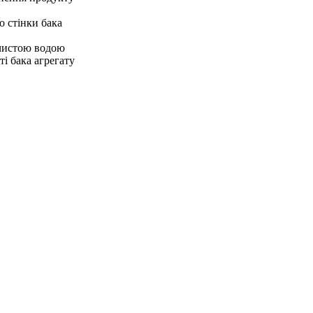
о стінки бака
 чистою водою
ті бака агрегату