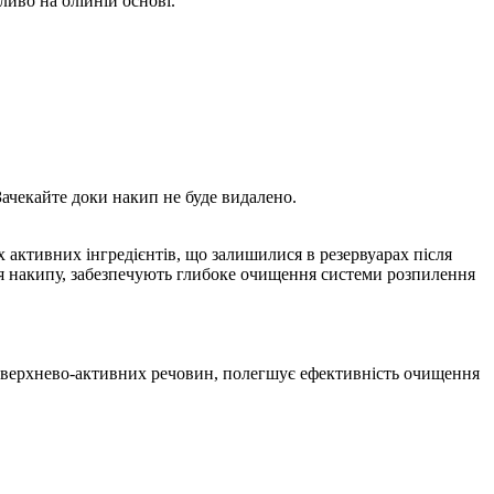
иво на олійній основі.
Зачекайте доки накип не буде видалено.
х активних інгредієнтів, що залишилися в резервуарах після
ня накипу, забезпечують глибоке очищення системи розпилення
оверхнево-активних речовин, полегшує ефективність очищення