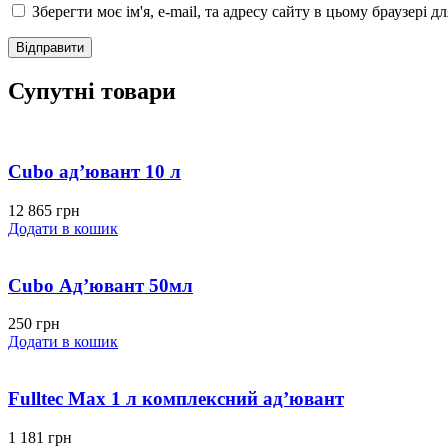
Зберегти моє ім'я, e-mail, та адресу сайту в цьому браузері 
Супутні товари
Cubo ад’ювант 10 л
12 865
грн
Додати в кошик
Cubo Адʼювант 50мл
250
грн
Додати в кошик
Fulltec Max 1 л комплексний ад’ювант
1 181
грн