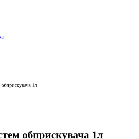
ка
 обприскувача 1л
стем обприскувача 1л