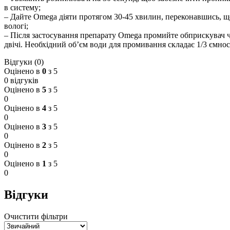
в систему;
– Дайте Omega діяти протягом 30-45 хвилин, переконавшись, щ
вологі;
– Після застосування препарату Omega промийте обприскувач
двічі. Необхідний об’єм води для промивання складає 1/3 ємнос
Відгуки (0)
Оцінено в
0
з 5
0 відгуків
Оцінено в
5
з 5
0
Оцінено в
4
з 5
0
Оцінено в
3
з 5
0
Оцінено в
2
з 5
0
Оцінено в
1
з 5
0
Відгуки
Очистити фільтри