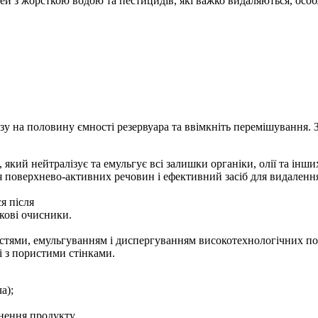
й з жорсткою водою та пестицидів, які важко видаляються, особл
зу на половину ємності резервуара та ввімкніть перемішування. 
який нейтралізує та емульгує всі залишки органіки, олії та інши
я поверхнево-активних речовин і ефективний засіб для видален
я після
ткові очисники.
стями, емульгуванням і диспергуванням високотехнологічних п
і з пористими стінками.
а);
кнення продукту