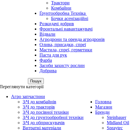
Трактори
Комбайни
Ґрунтообробна Техніка
Бочки асенізаційні
Розкидачі добрив
Фронтальні навантажувачі
Відвали
Агродрони та оренда агродронів
Олива, присадки, спреї
Мастила, спреї, герметики
Паста для рук
Фарба
Засоби захисту рослин
Добрива
Пошук
Переглянути категорії
Агро запчастини
З/Ч до комбайнів
Головна
З/Ч до тракторів
Магазин
З/Ч до посівної техніки
Бренди
З/Ч до грунтообробної техніки
Steinbauer
З/Ч до обприскувачів
Midland Oil
Витратні матеріали
Spraytec