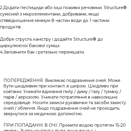
2.Додати пестициди або інші поживні речовини. Structure®
сумісний з мікроелементами, добривами, якщо
співвідношення мінімум 8 частин води до 1 частини
продуктів .
Добре струсіть каністру і додайте Structure® до
циркулюючої бакової суміші.
4.Заповнити бак і ретельно перемішати.
ПОПЕРЕДЖЕННЯ. Викликає подразнення очей. Може
бути шкідливим при контакті зі шкірою. Шкідливо при
ковтанні. Уникати вдихання пилу / диму / газу / туману /
парів / аерозолю. Уникати потрапляння в навколишнє
середовище. Носити захисні рукавички та засоби захисту
очей / обличчя. Якщо подразнення очей не проходить:
звернутися за медичною допомогою.
ПРИ ПОПАДАННІ В ОЧІ: Промити водою протягом 15-20
хвилин. Зняти контактні лінзи, якщо вони є, і