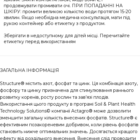
продовжувати промивати очі. ПРИ ПОПАДАННІ НА
ШКІРУ: промити великою кількістю води протягом 15-20
хвилин. Якщо необхідна медична консультація, мати під
рукою контейнер або етикетку з продуктом.
Зберігати в недоступному для дітей місці. Перечитайте
етикетку перед використанням
ЗАГАЛЬНА ІНФОРМАЦІЯ
Structure® містить азот, фосфат та цинк. Ця комбінація азоту,
фосфору та цинку призначена для стимулювання раннього
розвитку коренів, росту рослин та зав’язі плодів.
Використання цього продукту в програмі Soil & Plant Health
Technology Solutions© компанії Actagro® може дозволити
зменшити загальну кількість внесених фосфатів. Structure® є
ефективним позакореневим добривом, коли рівень фосфатів
становить нижче оптимальних значень. Досягається кращого
ефекту від роздільного внесення. Внесення слід проводити