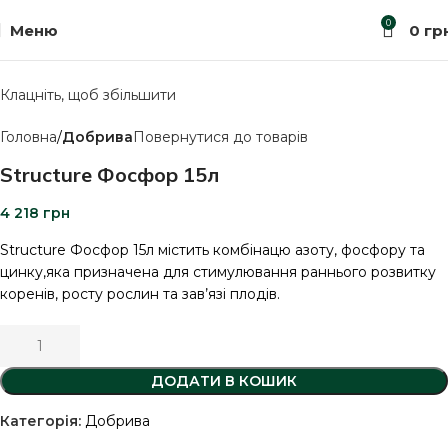
0
Меню
0
гр
Клацніть, щоб збільшити
Головна
Добрива
Повернутися до товарів
Structure Фосфор 15л
4 218
грн
Structure Фосфор 15л містить комбінацю азоту, фосфору та
цинку,яка призначена для стимулювання раннього розвитку
коренів, росту рослин та зав’язі плодів.
ДОДАТИ В КОШИК
Категорія:
Добрива