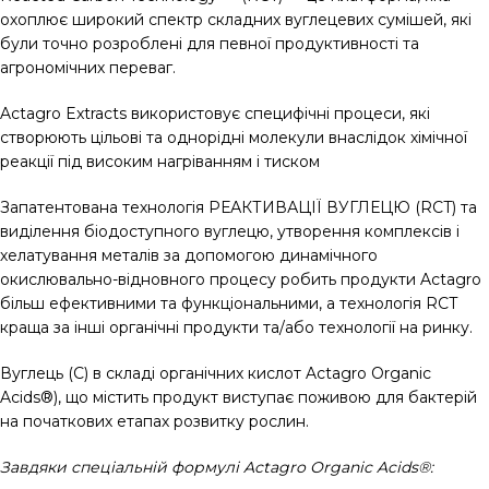
охоплює широкий спектр складних вуглецевих сумішей, які
були точно розроблені для певної продуктивності та
агрономічних переваг.
Actagro Extracts використовує специфічні процеси, які
створюють цільові та однорідні молекули внаслідок хімічної
реакції під високим нагріванням і тиском
Запатентована технологія РЕАКТИВАЦІЇ ВУГЛЕЦЮ (RCT) та
виділення біодоступного вуглецю, утворення комплексів і
хелатування металів за допомогою динамічного
окислювально-відновного процесу робить продукти Actagro
більш ефективними та функціональними, а технологія RCT
краща за інші органічні продукти та/або технології на ринку.
Вуглець (С) в складі органічних кислот Actagro Organic
Acids®), що містить продукт виступає поживою для бактерій
на початкових етапах розвитку рослин.
Завдяки спеціальній формулі Actagro Organic Acids®: