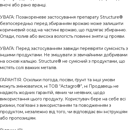
вночі або рано вранці.
УВАГА: Позакореневе застосування препарату Structure®
безпосередньо перед збиранням врожаю може залишити
коричневий осад на частині врожаю, що підлягає збиранню.
Опади, полив або висока вологість повинні зняти ці прояви.
УВАГА: Перед застосуванням завжди перевіряти сумісність з
іншими продуктами. Не змішувати зі звичайними добривами
на основі кальцію. Structure® не сумісний з продуктами, що
містять солі важких металів.
ГАРАНТІЯ: Оскільки погода, посіви, ґрунт та інші умови
можуть змінюватися, ні ТОВ “Actagro®”, ні Продавець не
надають жодних гарантій, явних чи неявних, щодо
використання цього продукту. Користувач бере на себе всі
ризики, пов’язані з використанням та поводженням з
продуктом, незалежно від того, чи відповідає він інструкціям
або пропозиціям.