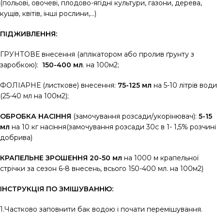
(польові, овочеві, плодово-ягідні культури, газони, дерева,
кущів, квітів, інші рослини,…)
ПІДЖИВЛЕННЯ:
ГРУНТОВЕ внесення (аплікатором або пролив ґрунту з
заробкою):
150-400 мл
. на 100м2;
ФОЛІАРНЕ (листкове) внесення:
75-125 мл
на 5-10 літрів води
(25-40 мл на 100м2);
ОБРОБКА НАСІННЯ
(замочування розсади/укорінювач):
5-15
мл
на 10 кг насіння(замочування розсади 30с в 1- 1,5% розчині
добрива)
КРАПЕЛЬНЕ ЗРОШЕННЯ 20-50 мл
на 1000 м крапельної
стрічки за сезон 6-8 внесень, всього 150-400 мл. на 100м2)
ІНСТРУКЦІЯ ПО ЗМІШУВАННЮ
:
1.Частково заповнити бак водою і почати перемішування.