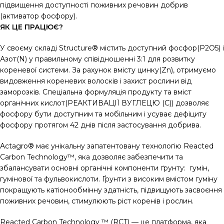
підвищення доступності поживних речовин добрив
(активатор фосфору).
ЯК ЦЕ ПРАЦЮЄ?
У своєму складі Structure® містить доступний фосфор(P2O5) і
Азот(N) у правильному співідношенні 3:1 для розвитку
кореневої системи. За рахунок вмісту цинку(Zn), отримуємо
видовження кореневих волосків і захист рослини від
заморозків. Спеціальна формуляція продукту та вміст
органічних кислот(РЕАКТИВАЦІЇ ВУГЛЕЦЮ (С)) дозволяє
фосфору бути доступним та мобільним і усуває дефіциту
фосфору протягом 42 днів після застосування добрива.
Actagro® має унікальну запатентовану технологію Reacted
Carbon Technology™, яка дозволяє забезпечити та
збалансувати основні органічні компоненти ґрунту: гумін,
гумінової та фульвокислоти. Ґрунти з високим вмістом гуміну
покращують катіонообмінну здатність, підвищують засвоєння
поживних речовин, стимулюють ріст коренів і рослин.
Reacted Carbon Technology ™ (RCT) — це платформа, яка