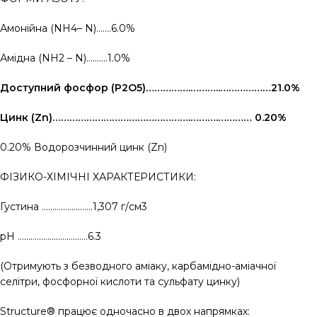
Амонійна (NH4– N)…….6.0%
Амідна (NH2 – N)……….1.0%
Доступний фосф
ор
(P2O5)…………….………..………………21.0%
Цинк (Zn)………………………………………….……….………… 0.20%
0.20% Водорозчинний цинк (Zn)
ФІЗИКО-ХІМІЧНІ ХАРАКТЕРИСТИКИ:
Густина ……………………1,307 г/см3
рН ……………………………6.3
(Отримують з безводного аміаку, карбамідно-аміачної
селітри, фосфорної кислоти та сульфату цинку)
Structure® працює одночасно в двох напрямках: