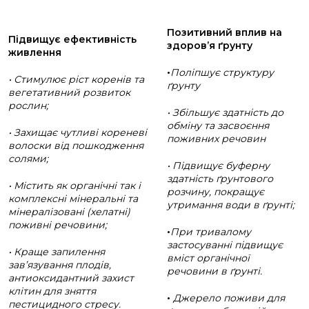
Позитивний вплив на
Підвищує ефективність
здоров’я ґрунту
живлення
•
Поліпшує структуру
• Стимулює ріст коренів та
ґрунту
вегетативний розвиток
рослин;
• Збільшує здатність до
обміну та засвоєння
• Захищає чутливі кореневі
поживних речовин
волоски від пошкодження
солями;
• Підвищує буферну
здатність ґрунтового
• Містить як органічні так і
розчину
,
покращує
комплексні мінеральні та
утримання води в ґрунті;
мінералізовані (хелатні)
поживні речовини;
•
При тривалому
застосуванні підвищує
• Краще запилення
вміст органічної
зав’язування плодів,
речовини в ґрунті.
антиоксидантний захист
клітин для зняття
•
Джерело поживи для
пестицидного стресу.