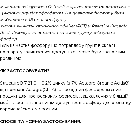
можливе зв’язування
Ortho
–
P
з органічними речовинами –
циклоксилдигідрофосфатом.
Це дозволяє фосфору бути
мобільним в 18 см шарі ґрунту.
висока ємністьі катіонного обміну (RCT) у Reactive Organic
Acid обмежує властивості катіонів ґрунту зв’язувати
фосфор.
Більша частка фосфору що потрапляє у ґрунт в складі
препарату залишається доступною і може бути засвоєним
рослиною.
ЯК ЗАСТОСОВУВАТИ?
Structure® 7-21-0 + 0,2% цинку (з 7% Actagro Organic Acids®)
від компанії Actagro(США) є провідний фосфоровмісний
продукт для прогресивних фермерів, зацікавлених у більшій
мобільності, значно вищій доступності фосфору для розвитку
кореневої системи рослин.
СПОСІБ ТА НОРМА ЗАСТОСУВАННЯ: